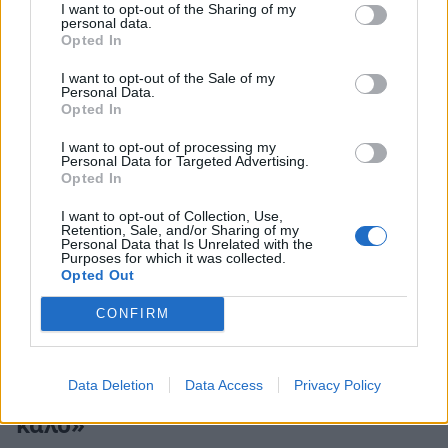
I want to opt-out of the Sharing of my
είναι 2,5 λίτρα ημερησίως. Το μεγαλύτερο μέρος
personal data.
Opted In
αυτής της ποσότητας βρίσκεται σε
παρασκευασμένα τρόφιμα». Και το 1974, ο
I want to opt-out of the Sale of my
Personal Data.
κορυφαίος Αμερικανός διατροφολόγος Dr
Opted In
Frederick J Stare έγραψε: «Πόσο
νερό
κάθε μέρα;
I want to opt-out of processing my
Αυτό συνήθως εξαρτάται από διάφορους
Personal Data for Targeted Advertising.
Opted In
μηχανισμούς, αλλά για τον μέσο ενήλικα,
αρκούν περίπου έξι έως οκτώ ποτήρια το
I want to opt-out of Collection, Use,
Retention, Sale, and/or Sharing of my
24ωρο. Μπορεί να είναι με τη μορφή καφέ,
Personal Data that Is Unrelated with the
Purposes for which it was collected.
τσαγιού, γάλακτος, αναψυκτικών, μπύρας κ.λπ.
Opted Out
Φρούτα και λαχανικά είναι επίσης καλές πηγές
CONFIRM
ενυδάτωσης».
Data Deletion
Data Access
Privacy Policy
7. «Ένα ποτήρι κρασί τη μέρα κάνει
καλό»