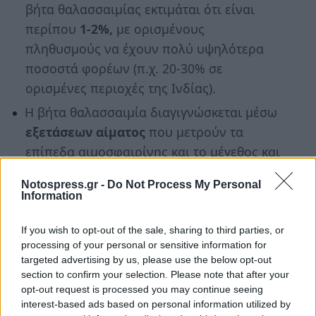
βήτα θαλασσαιμίας εκτιμάται ότι είναι
περίπου
1-2%,
με ορισμένους
πληθυσμούς να έχουν πολύ υψηλότερα
ποσοστά φορέων (π.χ. 20-30% σε
ορισμένες περιοχές της Ινδίας).
Η βήτα θαλασσαιμία διαγιγνώσκεται μέσω
εξετάσεων αίματος
που μετρούν τα
επίπεδα αιμοσφαιρίνης και το μέγεθος και
το σχήμα των ερυθρών αιμοσφαιρίων. Ο
Notospress.gr -
Do Not Process My Personal
γενετικός έλεγχος
μπορεί επίσης να
Information
επιβεβαιώσει τη διάγνωση και να
εντοπίσει φορείς της νόσου.
If you wish to opt-out of the sale, sharing to third parties, or
processing of your personal or sensitive information for
Σε ορισμένες χώρες, όπως η Ιταλία και η
targeted advertising by us, please use the below opt-out
Ελλάδα, ο έλεγχος νεογνών για βήτα
section to confirm your selection. Please note that after your
opt-out request is processed you may continue seeing
θαλασσαιμία είναι υποχρεωτικός για να
interest-based ads based on personal information utilized by
διασφαλιστεί η έγκαιρη ανίχνευση και