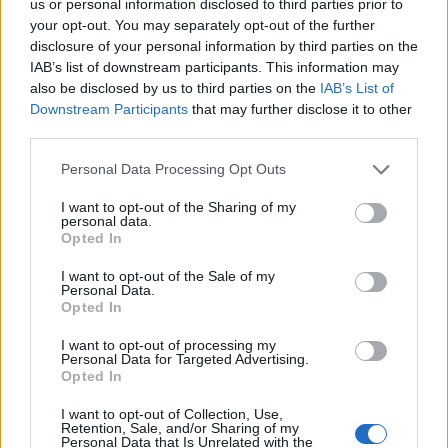
us or personal information disclosed to third parties prior to
θεραπεία της νόσου.
your opt-out. You may separately opt-out of the further
disclosure of your personal information by third parties on the
Σε ορισμένους πληθυσμούς, όπως ο
IAB’s list of downstream participants. This information may
πληθυσμός της Κύπρου, το ποσοστό
also be disclosed by us to third parties on the
IAB’s List of
Downstream Participants
that may further disclose it to other
μεταφορέα μπορεί να φτάσει και το
14%
.
third parties.
Personal Data Processing Opt Outs
Θεραπεία
I want to opt-out of the Sharing of my
personal data.
Η θεραπεία της μεσογειακής αναιμίας εξαρτάται
Opted In
από τη σοβαρότητα της νόσου. Τα άτομα με
I want to opt-out of the Sale of my
μείζονα θαλασσαιμία
χρειάζονται
τακτικές
Personal Data.
Opted In
μεταγγίσεις
αίματος για να αναπληρώσουν τα
ερυθρά αιμοσφαίρια τους και να αποτρέψουν
I want to opt-out of processing my
Personal Data for Targeted Advertising.
επιπλοκές όπως βλάβη οργάνων και
Opted In
υπερφόρτωση σιδήρου. Εκτός από τις
I want to opt-out of Collection, Use,
μεταγγίσεις αίματος, τα άτομα με μείζονα
Retention, Sale, and/or Sharing of my
Personal Data that Is Unrelated with the