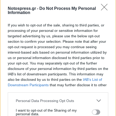
έχουν γνώση της αγοράς και του παραεμπορίου
διαθέτοντας με πειστικό και αγοραίο τρόπο ό, τι
Notospress.gr -
Do Not Process My Personal
Information
μπορεί να φανταστεί κανείς: από βιβλία και
χαρτικά μέχρι είδη διατροφής, αλοιφές,
If you wish to opt-out of the sale, sharing to third parties, or
εσώρουχα, σερβίτσια, μπρίκια κ.λπ. Το
processing of your personal or sensitive information for
targeted advertising by us, please use the below opt-out
κατάντημα αυτό είναι το απαύγασμα μιας
section to confirm your selection. Please note that after your
κοινωνίας, η οποία εξασθενημένη και ανήμπορη
opt-out request is processed you may continue seeing
δίνει μεγάλα ποσοστά στον κατά συρροή
interest-based ads based on personal information utilized by
us or personal information disclosed to third parties prior to
δολοφόνο προσπαθώντας μέσα της να βρει έναν
your opt-out. You may separately opt-out of the further
τόπο, έναν χώρο ψευδεπίγραφης ικανοποίησης,
disclosure of your personal information by third parties on the
μια απατηλή τεχνητή χαλάρωση, χωρίς βέβαια
IAB’s list of downstream participants. This information may
also be disclosed by us to third parties on the
IAB’s List of
να τα καταφέρνει, με τον κρατικό μηχανισμό
Downstream Participants
that may further disclose it to other
αμέτοχο, άβουλο και κατευθυνόμενο να κοιτάει
third parties.
από μακριά και κατ’ επέκταση να συνηγορεί και
Personal Data Processing Opt Outs
να συνεργεί στον ευνουχισμό και την
πνευματική εξαθλίωση και αποχαύνωση.
I want to opt-out of the Sharing of my
personal data.