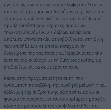
ηγετίσκων, των οποίων η αντίληψη υπολείπεται
από τη μέση νόηση και διανύουν το μέλλον, για
το οποίο ουδέποτε σκέφτηκαν, διερωτήθηκαν,
προβληματίστηκαν. Στρατιές άμορφων
τηλεκατευθυνόμενων ειδώλων κενών και
απόλυτα υποτακτικών στροβιλίζονται στη δίνη
των επιτήδειων, οι οποίοι κατέχουν τη
διαχείριση της ταχύτητας αυξομειώνοντας την
έντασή της ανάλογα με τη δική τους κρίση, τις
επιδιώξεις και τα συμφέροντά τους.
Μέσα στην πραγματικότητα αυτή, την
ανθρώπινη παραζάλη, την αισθητή μείωση ή και
εξάλειψη της ανθρώπινης αξιοπρέπειας είναι
φυσικό να αναγορεύονται σε κυρίαρχες μορφές
εξουσίας μικροπωλητές και ψιλικατζήδες που