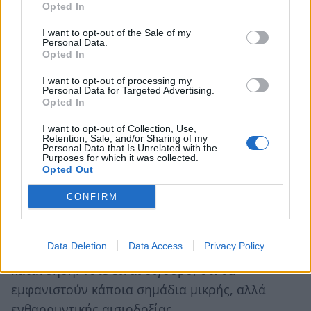
Opted In
Η επανασύνδεση με τις πραγματικές αξίες που
I want to opt-out of the Sale of my
διαμόρφωσαν χαρακτήρες, άλλαξαν
Personal Data.
καταστάσεις, γέννησαν υπερασπιστές και
Opted In
επαναστάτες είναι μονόδρομος. Η αποβολή των
I want to opt-out of processing my
Personal Data for Targeted Advertising.
εξανθημάτων και η απομάκρυνση των μιαρών,
Opted In
νοσηρών και σουβλερών προβοσκίδων σε
I want to opt-out of Collection, Use,
ατομικό, αλλά και συλλογικό επίπεδο είναι
Retention, Sale, and/or Sharing of my
Personal Data that Is Unrelated with the
επιτακτική. Όχι μόνο για την ελευθέρωση της
Purposes for which it was collected.
Opted Out
σκέψης και την ενεργοποίηση των ίδιων
δυνάμεων, αλλά κυρίως για την ανακάλυψη και
CONFIRM
την αποκάλυψη των γνήσιων στοιχείων που
συνθέτουν το κόσμημα άνθρωπος. Τότε η πορεία
Data Deletion
Data Access
Privacy Policy
θα γίνει σταθερή, με αυτογνωσία και ολόπλευρη
κατανόηση. Τότε είναι σίγουρο, ότι θα
εμφανιστούν κάποια σημάδια μικρής, αλλά
ενθαρρυντικής αισιοδοξίας.