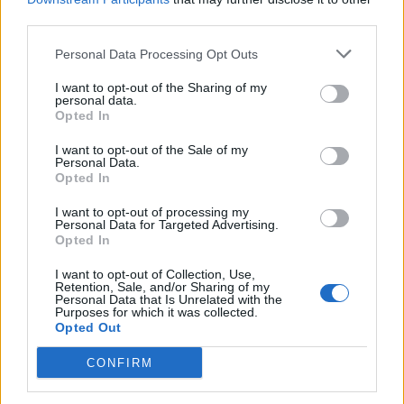
third parties.
αδιακριτα βλέμματα και οι ατήσεις αυτές σπάνια
απορρίπτονται ως ποτέ.
Personal Data Processing Opt Outs
Τα δικαιολογητικά που απαιτούνται είναι
I want to opt-out of the Sharing of my
personal data.
αντίγραφο ταυτότητας, ληξιαρχική πράξη
Opted In
γέννησης και το ιατρικό έγγραφο της αλλαγής
I want to opt-out of the Sale of my
του φύλου.
Personal Data.
Opted In
*
Δικηγόρος Αθηνών
I want to opt-out of processing my
Personal Data for Targeted Advertising.
Opted In
I want to opt-out of Collection, Use,
* Τα άρθρα δεν απηχούν απαραίτητα τη γνώμη του
Retention, Sale, and/or Sharing of my
notospress.gr
Personal Data that Is Unrelated with the
Purposes for which it was collected.
Opted Out
CONFIRM
TAGS:
ΑΝΑΣΤΑΣΙΑ ΜΗΛΙΟΥ
ΑΡΘΡΑ