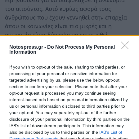
του αιτούντος. Αυτό κυρίως αφορά τους
άνθρώπους που έχουν γεννηθεί στην επαρχία
όπου οι κοινωνίες είναι πιο μικρές και η
ανωνυμία είναι δύσκολο να επιτευχθεί.
Notospress.gr -
Do Not Process My Personal
Για τον ίδιο λόγο, η αίτηση δεν συζητείται στο
Information
ακροατήριο αλλά σε ξεχωριστό χώρο ώστε να
διασφαλιστεί η ανωνυμία και η διακριτικότητα
If you wish to opt-out of the sale, sharing to third parties, or
processing of your personal or sensitive information for
που απαιτούν οι υπόθεσεις αυτές.
targeted advertising by us, please use the below opt-out
section to confirm your selection. Please note that after your
Η απόφαση εκδίδεται λίγους μήνες μετά και
opt-out request is processed you may continue seeing
διορθώνει το όνομα και το φύλο αρχικώς στην
interest-based ads based on personal information utilized by
ληξιαρχική πράξη γέννησης και εν συνεχεία στο
us or personal information disclosed to third parties prior to
your opt-out. You may separately opt-out of the further
πιστοποιητικό γέννησης και την ταυτότητα ή το
disclosure of your personal information by third parties on the
διαβατήριο.
IAB’s list of downstream participants. This information may
also be disclosed by us to third parties on the
IAB’s List of
Η όλη διαδικασία γίνεται διακριτικά μακριά από
Downstream Participants
that may further disclose it to other