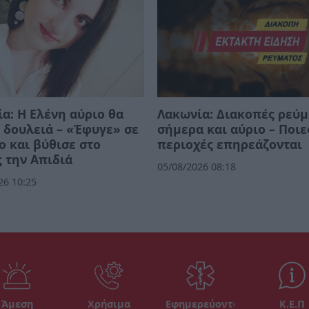
α: Η Ελένη αύριο θα
Λακωνία: Διακοπές ρεύμ
 δουλειά – «Έφυγε» σε
σήμερα και αύριο – Ποιε
ο και βύθισε στο
περιοχές επηρεάζονται
 την Απιδιά
05/08/2026 08:18
26 10:25
Άμεση
Χρήσιμα
Εφημερεύοντα
Κ.Ε.Π