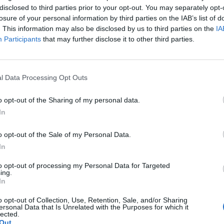
disclosed to third parties prior to your opt-out. You may separately opt-
ας κ.
Τζανετέα
με εγγραφό της ανέλαβε
losure of your personal information by third parties on the IAB’s list of
ς από τους Δημάρχους Σπάρτης, Ευρώτα,
. This information may also be disclosed by us to third parties on the
IA
διαθέσουν γεωπόνους προκειμένου να
Participants
that may further disclose it to other third parties.
 για την έγκαιρη και αποτελεσματική
 των ζημιών που δημιούργησε ο παγετός στις
νεμβάσιας.
l Data Processing Opt Outs
o opt-out of the Sharing of my personal data.
ότητα Λακωνίας με στόχο την έγκαιρη
In
γέντες παραγωγούς
... Το κλίμα
ί και να προστατευθεί από κάθε
o opt-out of the Sale of my Personal Data.
In
to opt-out of processing my Personal Data for Targeted
ing.
 notospress.gr
In
o opt-out of Collection, Use, Retention, Sale, and/or Sharing
ersonal Data that Is Unrelated with the Purposes for which it
lected.
Out