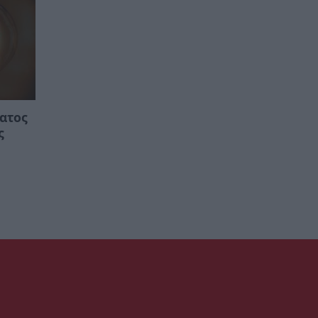
ατος
ς