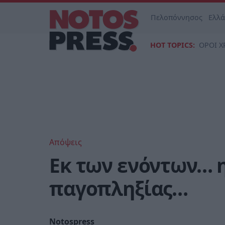
Πελοπόννησος
Ελλ
HOT TOPICS:
ΟΡΟΙ Χ
Απόψεις
Εκ των ενόντων… 
παγοπληξίας…
Notospress