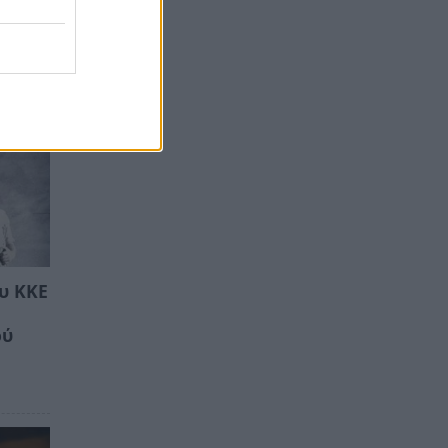
υ ΚΚΕ
ού