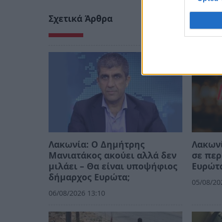
Σχετικά Άρθρα
Λακωνία: Ο Δημήτρης
Λακωνί
Μανιατάκος ακούει αλλά δεν
σε περ
μιλάει – Θα είναι υποψήφιος
Ευρώτ
δήμαρχος Ευρώτα;
05/08/20
06/08/2026 13:10