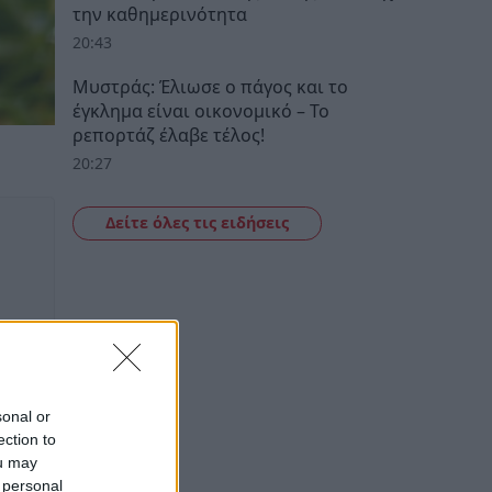
την καθημερινότητα
20:43
Μυστράς: Έλιωσε ο πάγος και το
έγκλημα είναι οικονομικό – Το
ρεπορτάζ έλαβε τέλος!
20:27
Δείτε όλες τις ειδήσεις
sonal or
ection to
ou may
 personal