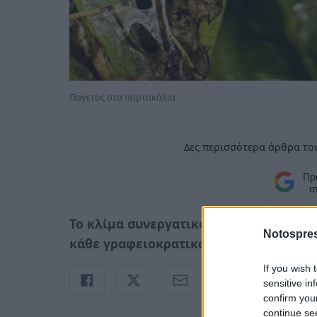
Παγετός στα πορτοκάλια
Δες περισσότερα άρθρα του
Πρ
σ
Το κλίμα συνεργατικότητας πρέπει να 
Notospres
κάθε γραφειοκρατικό πάγο...
If you wish 
sensitive in
confirm you
continue se