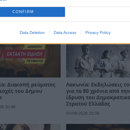
CONFIRM
Data Deletion
Data Access
Privacy Policy
α: Διακοπή ρεύματος
Λακωνία: Εκδηλώσεις το
ιοχές του Δήμου
για τα 80 χρόνια από την
α
ίδρυση του Δημοκρατικ
Στρατού Ελλάδας
26 20:48
05/08/2026 20:39