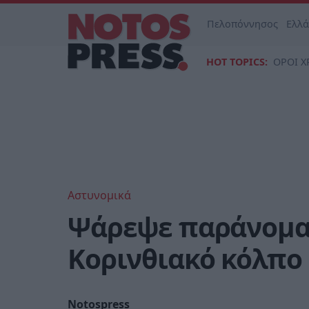
Πελοπόννησος
Ελλ
HOT TOPICS:
ΟΡΟΙ Χ
Αστυνομικά
Ψάρεψε παράνομα 
Κορινθιακό κόλπο
Notospress