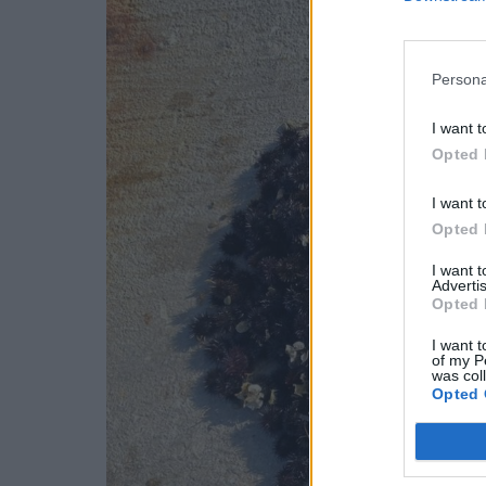
Persona
I want t
Opted 
I want t
Opted 
I want 
Advertis
Opted 
I want t
of my P
was col
Opted 