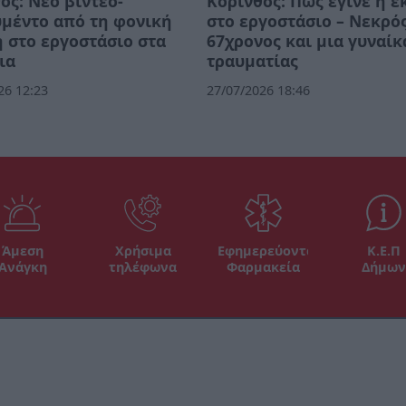
ος: Νέο βίντεο-
Κόρινθος: Πώς έγινε η 
μέντο από τη φονική
στο εργοστάσιο – Νεκρό
 στο εργοστάσιο στα
67χρονος και μια γυναίκ
ια
τραυματίας
26 12:23
27/07/2026 18:46
Άμεση
Χρήσιμα
Εφημερεύοντα
Κ.Ε.Π
Ανάγκη
τηλέφωνα
Φαρμακεία
Δήμων