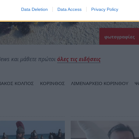
Data Deletion
Data Access
Privacy Policy
φωτογραφίες
ews και μάθετε πρώτοι
όλες τις ειδήσεις
ΙΑΚΟΣ ΚΟΛΠΟΣ
ΚΟΡΙΝΘΟΣ
ΛΙΜΕΝΑΡΧΕΙΟ ΚΟΡΙΝΘΟΥ
Ψ