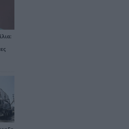
ίλια:
νες