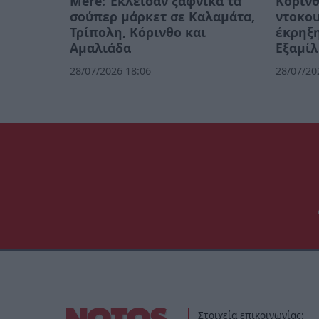
Mere: Έκλεισαν ξαφνικά τα
Κόρινθ
σούπερ μάρκετ σε Καλαμάτα,
ντοκου
Τρίπολη, Κόρινθο και
έκρηξη
Αμαλιάδα
Εξαμίλ
28/07/2026 18:06
28/07/20
Στοιχεία επικοινωνίας: