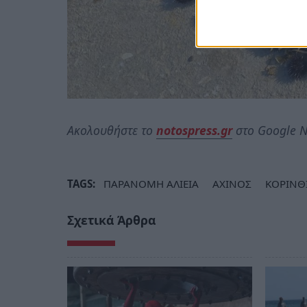
Ακολουθήστε το
notospress.gr
στο Google N
TAGS:
ΠΑΡΑΝΟΜΗ ΑΛΙΕΙΑ
ΑΧΙΝΟΣ
ΚΟΡΙΝΘ
Σχετικά Άρθρα