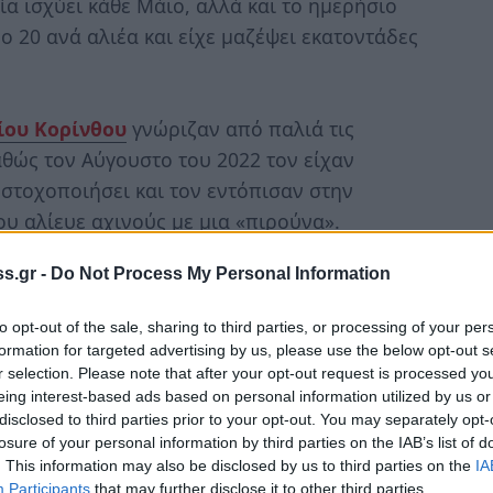
ία ισχύει κάθε Μάιο, αλλά και το ημερήσιο
ο 20 ανά αλιέα και είχε μαζέψει εκατοντάδες
ίου Κορίνθου
γνώριζαν από παλιά τις
θώς τον Αύγουστο του 2022 τον είχαν
ν στοχοποιήσει και τον εντόπισαν στην
υ αλίευε αχινούς με μια «πιρούνα».
... 900
αχινούς
, από τους οποίους 276 ήταν
s.gr -
Do Not Process My Personal Information
του ψαρά κατασχέθηκαν, όπως και οι αχινοί
to opt-out of the sale, sharing to third parties, or processing of your per
σε βάρος του σχηματίστηκε δικογραφία για
formation for targeted advertising by us, please use the below opt-out s
 οποία οδηγήθηκε στον εισαγγελέα
r selection. Please note that after your opt-out request is processed y
eing interest-based ads based on personal information utilized by us or
disclosed to third parties prior to your opt-out. You may separately opt-
losure of your personal information by third parties on the IAB’s list of
. This information may also be disclosed by us to third parties on the
IA
Participants
that may further disclose it to other third parties.