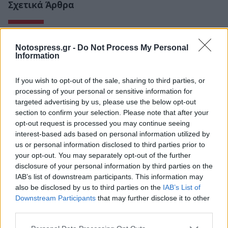
Σχετικά Άρθρα
Notospress.gr -
Do Not Process My Personal
Information
If you wish to opt-out of the sale, sharing to third parties, or
processing of your personal or sensitive information for
targeted advertising by us, please use the below opt-out
section to confirm your selection. Please note that after your
opt-out request is processed you may continue seeing
interest-based ads based on personal information utilized by
us or personal information disclosed to third parties prior to
your opt-out. You may separately opt-out of the further
disclosure of your personal information by third parties on the
Τι προβάλλουν τα Cinema σε επτά πόλεις της
IAB’s list of downstream participants. This information may
also be disclosed by us to third parties on the
IAB’s List of
Πελοποννήσου
Downstream Participants
that may further disclose it to other
06/08/2026 15:12
third parties.