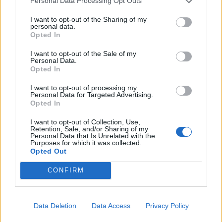
Personal Data Processing Opt Outs
I want to opt-out of the Sharing of my
personal data.
Opted In
I want to opt-out of the Sale of my
Personal Data.
Opted In
I want to opt-out of processing my
Personal Data for Targeted Advertising.
Opted In
I want to opt-out of Collection, Use,
Retention, Sale, and/or Sharing of my
Φωτιά τώρα στο Αριοχώρι Καλαμάτας –
Personal Data that Is Unrelated with the
Επιχειρούν 2 αεροσκάφη (video)
Purposes for which it was collected.
Opted Out
06/08/2026 14:44
CONFIRM
Data Deletion
Data Access
Privacy Policy