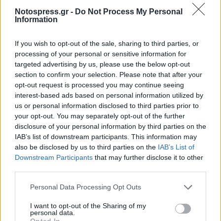
Κώστας Μαχαίρας
(ΑΛΑ Καλαμάτας,
Notospress.gr -
Do Not Process My Personal
CITROEN, SAXO, N-A-E-R 1401-1600cc)
Information
Νεκτάριος Σταθόπουλος
(ΑΛΑ Καλαμάτας,
If you wish to opt-out of the sale, sharing to third parties, or
VOLKSWAGEN, POLO, N-A-E-R 1401-1600cc)
processing of your personal or sensitive information for
targeted advertising by us, please use the below opt-out
Πάτροκλος Κάνσος
(ΑΣΙΣΑ, BMW, 320Ι Ε21,
section to confirm your selection. Please note that after your
Ιστορικά 1601-2000cc)
opt-out request is processed you may continue seeing
interest-based ads based on personal information utilized by
Παναγιώτης Αγγελής
(ΑΛΑ Καλαμάτας,
us or personal information disclosed to third parties prior to
FORD, ESCORT MK2, N-A-E-R 1601-2000cc)
your opt-out. You may separately opt-out of the further
disclosure of your personal information by third parties on the
Αρχοντας
(ΑΛΑ Καλαμάτας, MITSUBISHI,
IAB’s list of downstream participants. This information may
LANCER, N-A-E-R 2001+cc)
also be disclosed by us to third parties on the
IAB’s List of
Downstream Participants
that may further disclose it to other
Γιάννης Πολυχρονόπουλος
(ΑΛΑ
third parties.
Καλαμάτας, LANCIA, DELTA HF, N-A-E-R
2001+cc)
Personal Data Processing Opt Outs
I want to opt-out of the Sharing of my
Ακολουθήστε το
notospress.gr
στο Google News και
personal data.
Opted In