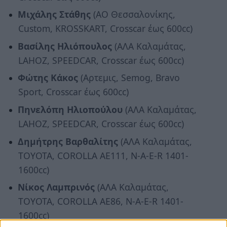
Μιχάλης Στάθης
(ΑΟ Θεσσαλονίκης,
Custom, KROSSKART, Crosscar έως 600cc)
Βασίλης Ηλιόπουλος
(ΑΛΑ Καλαμάτας,
LAHOZ, SPEEDCAR, Crosscar έως 600cc)
Φώτης Κάκος
(Αρτεμις, Semog, Bravo
Sport, Crosscar έως 600cc)
Πηνελόπη Ηλιοπούλου
(ΑΛΑ Καλαμάτας,
LAHOZ, SPEEDCAR, Crosscar έως 600cc)
Δημήτρης Βαρθαλίτης
(ΑΛΑ Καλαμάτας,
TOYOTA, COROLLA AE111, N-A-E-R 1401-
1600cc)
Νίκος Λαμπρινός
(ΑΛΑ Καλαμάτας,
TOYOTA, COROLLA AE86, N-A-E-R 1401-
1600cc)