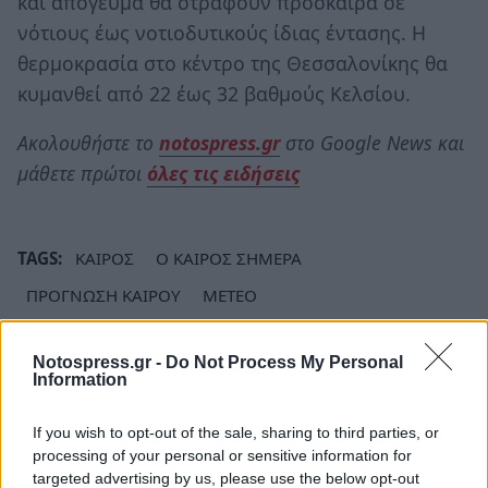
και απόγευμα θα στραφούν πρόσκαιρα σε
νότιους έως νοτιοδυτικούς ίδιας έντασης. Η
θερμοκρασία στο κέντρο της Θεσσαλονίκης θα
κυμανθεί από 22 έως 32 βαθμούς Κελσίου.
Ακολουθήστε το
notospress.gr
στο Google News και
μάθετε πρώτοι
όλες τις ειδήσεις
TAGS:
ΚΑΙΡΟΣ
Ο ΚΑΙΡΟΣ ΣΗΜΕΡΑ
ΠΡΟΓΝΩΣΗ ΚΑΙΡΟΥ
METEO
Notospress.gr -
Do Not Process My Personal
Information
If you wish to opt-out of the sale, sharing to third parties, or
processing of your personal or sensitive information for
targeted advertising by us, please use the below opt-out