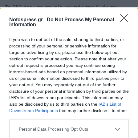
Το 382 ήταν το σημείο καμπής της ζωής του.
Εγινε γραμματέας του Πάπα
Δαμάσου Α΄
, που
Notospress.gr -
Do Not Process My Personal
του ανέθεσε να συγγράψει μια έγκυρη λατινική
Information
μετάφραση της Βίβλου από τις πολλές που
If you wish to opt-out of the sale, sharing to third parties, or
κυκλοφορούσαν τότε. Στη Ρώμη ο Ιερώνυμος
processing of your personal or sensitive information for
ανέπτυξε στενή φιλία με πολλές ευγενείς
targeted advertising by us, please use the below opt-out
χριστιανές γυναίκες που αναζητούσαν
section to confirm your selection. Please note that after your
opt-out request is processed you may continue seeing
πνευματική καθοδήγηση, συζητούσε μαζί τους
interest-based ads based on personal information utilized by
τις Γραφές και τις καθοδηγούσε στην ασκητική
us or personal information disclosed to third parties prior to
ζωή. Σύντομα όμως κατηγορίες για τη σχέση του
your opt-out. You may separately opt-out of the further
disclosure of your personal information by third parties on the
με αυτές τις γυναίκες και η κατηγορία ότι οι
IAB’s list of downstream participants. This information may
ασκητικές αυστηρότητες οδήγησαν στον θάνατο
also be disclosed by us to third parties on the
IAB’s List of
μιας εξ αυτών, ανάγκασαν τον Ιερώνυμο να
Downstream Participants
that may further disclose it to other
third parties.
φύγει από τη Ρώμη για τους Αγίους Τόπους λίγο
μετά τον θάνατο του Πάπα Δαμάσου το 384.
Personal Data Processing Opt Outs
Εγκαταστάθηκε στη Βηθλεέμ δίπλα στη Βασιλική