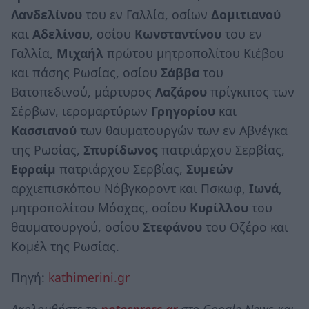
Λανδελίνου
του εν Γαλλία, οσίων
Δομιτιανού
και
Αδελίνου
, οσίου
Κωνσταντίνου
του εν
Γαλλία,
Μιχαήλ
πρώτου μητροπολίτου Κιέβου
και πάσης Ρωσίας, οσίου
Σάββα
του
Βατοπεδινού, μάρτυρος
Λαζάρου
πρίγκιπος των
Σέρβων, ιερομαρτύρων
Γρηγορίου
και
Κασσιανού
των θαυματουργών των εν Αβνέγκα
της Ρωσίας,
Σπυρίδωνος
πατριάρχου Σερβίας,
Εφραίμ
πατριάρχου Σερβίας,
Συμεών
αρχιεπισκόπου Νόβγκοροντ και Πσκωφ,
Ιωνά
,
μητροπολίτου Μόσχας, οσίου
Κυρίλλου
του
θαυματουργού, οσίου
Στεφάνου
του Οζέρο και
Κομέλ της Ρωσίας.
Πηγή:
kathimerini.gr
Ακολουθήστε το
notospress.gr
στο Google News και