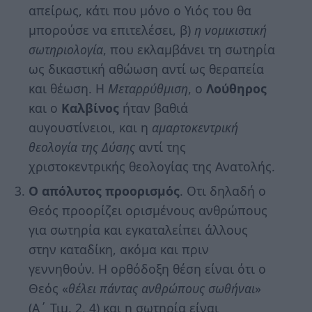
απείρως, κάτι που μόνο ο Υιός του θα
μπορούσε να επιτελέσει, β)
η νομικιστική
σωτηριολογία
, που εκλαμβάνει τη σωτηρία
ως δικαστική αθώωση αντί ως θεραπεία
και θέωση. Η
Μεταρρύθμιση
, ο
Λούθηρος
και ο
Καλβίνος
ήταν βαθιά
αυγουστίνειοι, και η
αμαρτοκεντρική
θεολογία της Δύσης
αντί της
χριστοκεντρικής θεολογίας της Ανατολής.
Ο απόλυτος προορισμός
. Οτι δηλαδή ο
Θεός προορίζει ορισμένους ανθρώπους
για σωτηρία και εγκαταλείπει άλλους
στην καταδίκη, ακόμα και πριν
γεννηθούν. Η ορθόδοξη θέση είναι ότι ο
Θεός «
θέλει πάντας ανθρώπους σωθήναι
»
(Α΄ Τιμ. 2, 4) και η σωτηρία είναι