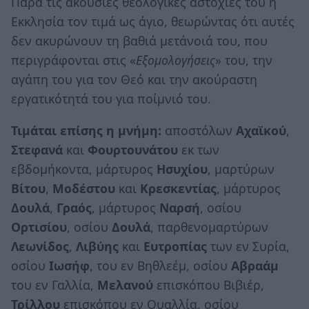
Παρά τις ακούσιες θεολογικές αστοχίες του η
Εκκλησία τον τιμά ως άγιο, θεωρώντας ότι αυτές
δεν ακυρώνουν τη βαθιά μετάνοιά του, που
περιγράφονται στις «
Εξομολογήσεις
» του, την
αγάπη του για τον Θεό και την ακούραστη
εργατικότητά του για ποίμνιό του.
Τιμάται επίσης η μνήμη:
αποστόλων
Αχαϊκού
,
Στεφανά
και
Φουρτουνάτου
εκ των
εβδομήκοντα, μάρτυρος
Ησυχίου
, μαρτύρων
Βίτου
,
Μοδέστου
και
Κρεσκεντίας
, μάρτυρος
Δουλά
,
Γραός
, μάρτυρος
Ναρσή
, οσίου
Ορτισίου
, οσίου
Δουλά
, παρθενομαρτύρων
Λεωνίδος
,
Λιβύης
και
Ευτροπίας
των εν Συρία,
οσίου
Ιωσήφ
, του εν Βηθλεέμ, οσίου
Αβραάμ
του εν Γαλλία,
Μελανού
επισκόπου Βιβιέρ,
Τρίλλου
επισκόπου εν Ουαλλία, οσίου