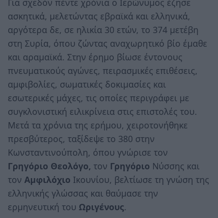
Για σχεδόν πέντε χρόνια ο Ιερώνυμος έζησε
ασκητικά, μελετώντας εβραϊκά και ελληνικά,
αργότερα δε, σε ηλικία 30 ετών, το 374 μετέβη
στη Συρία, όπου ζώντας αναχωρητικό βίο έμαθε
και αραμαϊκά. Στην έρημο βίωσε έντονους
πνευματικούς αγώνες, πειρασμικές επιθέσεις,
αμφιβολίες, σωματικές δοκιμασίες και
εσωτερικές μάχες, τις οποίες περιγράφει με
συγκλονιστική ειλικρίνεια στις επιστολές του.
Μετά τα χρόνια της ερήμου, χειροτονήθηκε
πρεσβύτερος, ταξίδεψε το 380 στην
Κωνσταντινούπολη, όπου γνώρισε τον
Γρηγόριο
Θεολόγο,
τον
Γρηγόριο
Νύσσης και
τον
Αμφιλόχιο
Ικουνίου, βελτίωσε τη γνώση της
ελληνικής γλώσσας και θαύμασε την
ερμηνευτική του
Ωριγένους
.