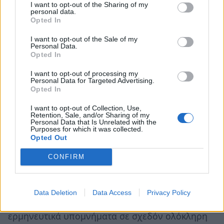
I want to opt-out of the Sharing of my
της Γεννήσεως, ίδρυσε σχολείο και υπηρέτησε
personal data.
Opted In
ως πνευματικός οδηγός τους μοναχούς και τις
μοναχές που είχαν έρθει εκεί για να είναι κοντά
I want to opt-out of the Sale of my
Personal Data.
του και εκοιμήθη εκεί το 420 ενώ έγραφε
Opted In
υπόμνημα στον Ιερεμία.
I want to opt-out of processing my
Personal Data for Targeted Advertising.
Το μεγαλύτερο έργο του Ιερωνύμου και ένα από
Opted In
τα πιο σημαντικά της Ιστορίας ήταν η
I want to opt-out of Collection, Use,
Retention, Sale, and/or Sharing of my
μετάφραση της Βίβλου στα λατινικά, γνωστή ως
Personal Data that Is Unrelated with the
Purposes for which it was collected.
Βουλγάτα
(Vulgata= κοινή, δημώδης), μετάφραση
Opted Out
που σφράγισε την πολιτισμική ιστορία της
CONFIRM
Δύσης, γιατί διαμόρφωσε και «επέβαλε» τη
θεολογική και εκκλησιαστική της γλώσσα.
Ωστόσο, δεν ήταν μόνο μεταφραστής, αλλά και
Data Deletion
Data Access
Privacy Policy
πολυγραφότατος συγγραφέας. Εγραψε
ερμηνευτικά υπομνήματα σε σχεδόν ολόκληρη