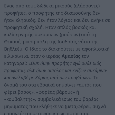
Ενας από τους δώδεκα μικρούς (ελάσσονες)
προφήτες, ο προφήτης της δικαιοσύνης δεν
ήταν κληρικός, δεν ήταν λόγιος και δεν ανήκε σε
προφητική σχολή. Ηταν απλός βοσκός και
καλλιεργητής συκαμίνων (μούρων) από τη
Θεκουέ, μικρή πόλη της Ιουδαίας νότια της
Βηθλεέμ. Ο ίδιος το διακηρύττει με αφοπλιστική
ειλικρίνεια, όταν ο ιερέας
Αμασίας
τον
κατηγορεί: «
Ουκ ήμην προφήτης εγώ ουδέ υιός
προφήτου, αλλ’ ήμην αιπόλος και κνίζων συκάμινα·
και ανέλαβέ με Κύριος από των προβάτων
». Το
όνομά του στα εβραϊκά σημαίνει «αυτός που
φέρει βάρος», «φορέας βάρους» ή
«κουβαλητής», συμβολικά ίσως του βαρέος
μηνύματος που κλήθηκε να (μετα)φέρει, συχνά
ερμηνεύεται μεταφορικά ως αυτός που