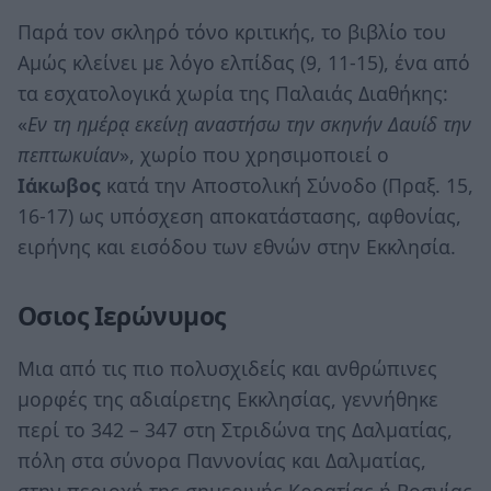
Παρά τον σκληρό τόνο κριτικής, το βιβλίο του
Αμώς κλείνει με λόγο ελπίδας (9, 11-15), ένα από
τα εσχατολογικά χωρία της Παλαιάς Διαθήκης:
«
Εν τη ημέρᾳ εκείνῃ αναστήσω την σκηνήν Δαυίδ την
πεπτωκυίαν
», χωρίο που χρησιμοποιεί ο
Ιάκωβος
κατά την Αποστολική Σύνοδο (Πραξ. 15,
16-17) ως υπόσχεση αποκατάστασης, αφθονίας,
ειρήνης και εισόδου των εθνών στην Εκκλησία.
Οσιος Ιερώνυμος
Μια από τις πιο πολυσχιδείς και ανθρώπινες
μορφές της αδιαίρετης Εκκλησίας, γεννήθηκε
περί το 342 – 347 στη Στριδώνα της Δαλματίας,
πόλη στα σύνορα Παννονίας και Δαλματίας,
στην περιοχή της σημερινής Κροατίας ή Βοσνίας