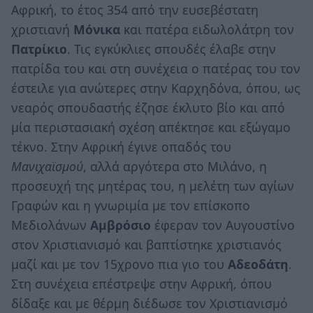
Αφρική, το έτος 354 από την ευσεβέστατη
χριστιανή
Μόνικα
και πατέρα ειδωλολάτρη τον
Πατρίκιο
. Τις εγκύκλιες σπουδές έλαβε στην
πατρίδα του και στη συνέχεια ο πατέρας του τον
έστειλε για ανώτερες στην Καρχηδόνα, όπου, ως
νεαρός σπουδαστής έζησε έκλυτο βίο και από
μία περιστασιακή σχέση απέκτησε και εξώγαμο
τέκνο. Στην Αφρική έγινε οπαδός του
Μανιχαϊσμού
, αλλά αργότερα στο Μιλάνο, η
προσευχή της μητέρας του, η μελέτη των αγίων
Γραφών και η γνωριμία με τον επίσκοπο
Μεδιολάνων
Αμβρόσιο
έφεραν τον Αυγουστίνο
στον Χριστιανισμό και βαπτίστηκε χριστιανός
μαζί και με τον 15χρονο πια γιο του
Αδεοδάτη
.
Στη συνέχεια επέστρεψε στην Αφρική, όπου
δίδαξε και με θέρμη διέδωσε τον Χριστιανισμό