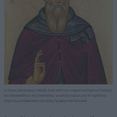
Ο Οσιος Ιερώνυμος υπήρξε ένας από τους σημαντικότερους Πατέρες
και διδασκάλους της Εκκλησίας, γνωστός κυρίως για το τεράστιο
έργο της μετάφρασης της Αγίας Γραφής στα λατινικά.