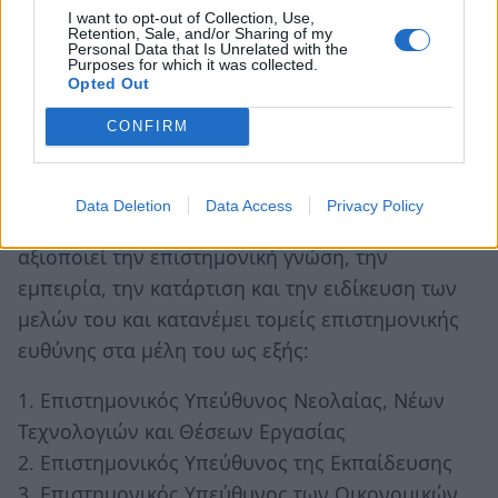
I want to opt-out of Collection, Use,
στις προτιμήσεις των εκλογέων ο Λιάρος
Retention, Sale, and/or Sharing of my
Personal Data that Is Unrelated with the
Ιωάννης του Θεοδώρου και η Σκαλκόγιαννη
Purposes for which it was collected.
Opted Out
Γρηγορία του Παρασκευά.
CONFIRM
ΥΠΕΥΘΥΝΟΙ ΕΠΙΣΤΗΜΟΝΙΚΩΝ ΤΟΜΕΩΝ
Ο Σύλλογος, για την πραγμάτωση των στόχων
Data Deletion
Data Access
Privacy Policy
του, όπως αυτοί περιγράφονται στο άρθρο 2,
αξιοποιεί την επιστημονική γνώση, την
εμπειρία, την κατάρτιση και την ειδίκευση των
μελών του και κατανέμει τομείς επιστημονικής
ευθύνης στα μέλη του ως εξής:
1. Επιστημονικός Υπεύθυνος Νεολαίας, Νέων
Τεχνολογιών και Θέσεων Εργασίας
2. Επιστημονικός Υπεύθυνος της Εκπαίδευσης
3. Επιστημονικός Υπεύθυνος των Οικονομικών