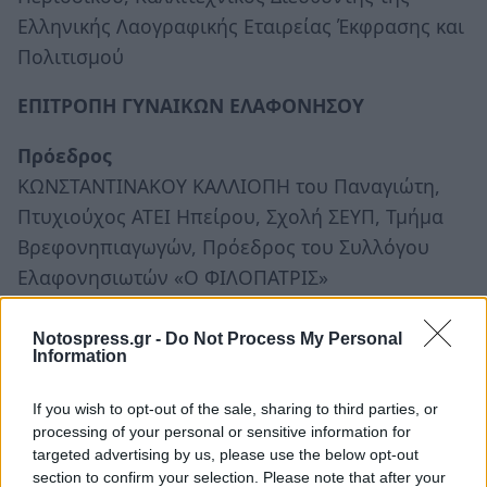
Ελληνικής Λαογραφικής Εταιρείας Έκφρασης και
Πολιτισμού
ΕΠΙΤΡΟΠΗ ΓΥΝΑΙΚΩΝ ΕΛΑΦΟΝΗΣΟΥ
Πρόεδρος
ΚΩΝΣΤΑΝΤΙΝΑΚΟΥ ΚΑΛΛΙΟΠΗ του Παναγιώτη,
Πτυχιούχος ΑΤΕΙ Ηπείρου, Σχολή ΣΕΥΠ, Τμήμα
Βρεφονηπιαγωγών, Πρόεδρος του Συλλόγου
Ελαφονησιωτών «Ο ΦΙΛΟΠΑΤΡΙΣ»
Αντιπρόεδρος
Notospress.gr -
Do Not Process My Personal
ΣΚΑΛΚΟΓΙΑΝΝΗ ΓΡΗΓΟΡΙΑ του Παρασκευά,
Information
Πτυχιούχος ΕΠΑΣ, Τμήματος Φυσικοθεραπείας
If you wish to opt-out of the sale, sharing to third parties, or
processing of your personal or sensitive information for
Γραμματέας
targeted advertising by us, please use the below opt-out
ΧΑΤΖΗΚΟΥΜΠΑΡΟΓΛΟΥ ΚΑΤΕΡΙΝΑ του Γεωργίου,
section to confirm your selection. Please note that after your