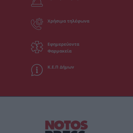
Χρήσιμα τηλέφωνα
Εφημερεύοντα
Φαρμακεία
Κ.Ε.Π Δήμων