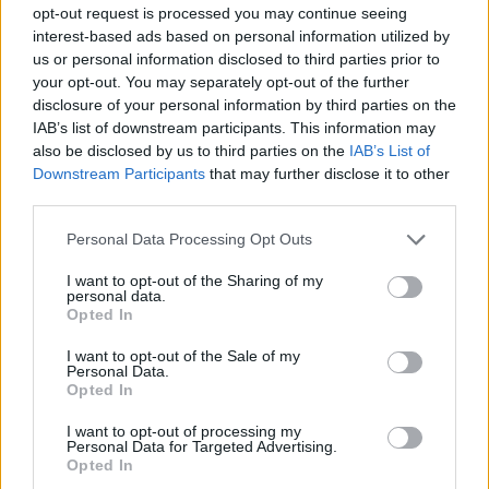
Φιλόλογος, Υπεύθυνη εκπαίδευσης στο Κέντρο
opt-out request is processed you may continue seeing
interest-based ads based on personal information utilized by
δια βίου μάθησης Δήμου Ελαφονήσου,
us or personal information disclosed to third parties prior to
Πτυχιούχος της Φιλοσοφικής Σχολής του
your opt-out. You may separately opt-out of the further
Πανεπιστημίου Αθηνών, Μεταπτυχιακό στην
disclosure of your personal information by third parties on the
IAB’s list of downstream participants. This information may
Ιστορία της φιλοσοφίας της Φιλοσοφικής
also be disclosed by us to third parties on the
IAB’s List of
Σχολής του Πανεπιστημίου Αθηνών.
Downstream Participants
that may further disclose it to other
third parties.
Αναπληρωτής Γραμματέας
Personal Data Processing Opt Outs
ΣΚΑΛΚΟΓΙΑΝΝΗ ΓΡΗΓΟΡΙΑ του Παρασκευά,
I want to opt-out of the Sharing of my
Πτυχιούχος ΕΠΑΣ, Τμήματος Φυσικοθεραπείας
personal data.
Opted In
Σημείωση: Οι Επιτροπές ψηφίστηκαν από τα
I want to opt-out of the Sale of my
Τακτικά μέλη, τα Έκτακτα Μέλη, τα Ομότιμα μέλη
Personal Data.
Opted In
και από τα Αρωγά και Φιλικά μέλη του
Επιστημονικού Σωματείου. Όλα τα μέλη των
I want to opt-out of processing my
Personal Data for Targeted Advertising.
Επιτροπών έτυχαν της υψηλής εμπιστοσύνης
Opted In
(3/5-4/5) του Εκλογικού σώματος. Ξεχώρισαν