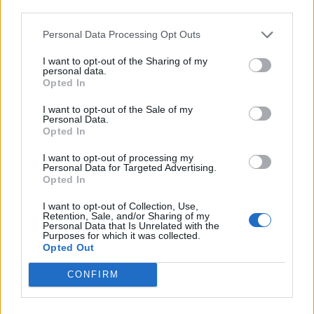
third parties.
Θλίψη στην Πάτρα: Πέθανε στο Νοσοκομείο
Personal Data Processing Opt Outs
«Άγιος Ανδρέας» βρέφος μόλις 8 ημερών
I want to opt-out of the Sharing of my
personal data.
08/08/2026 09:34
Opted In
I want to opt-out of the Sale of my
Personal Data.
Opted In
I want to opt-out of processing my
Personal Data for Targeted Advertising.
Opted In
I want to opt-out of Collection, Use,
Retention, Sale, and/or Sharing of my
Personal Data that Is Unrelated with the
Purposes for which it was collected.
Opted Out
CONFIRM
Λακωνία: Το τελευταίο δρομολόγιο «γη -
ουρανός» του Μιχάλη που τόσοι αγάπησαν