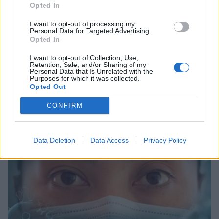
Opted In
I want to opt-out of processing my
Personal Data for Targeted Advertising.
Opted In
I want to opt-out of Collection, Use,
Retention, Sale, and/or Sharing of my
ΗΠΑ: Πάνω από 100 φορές ο Φάουτσι
Personal Data that Is Unrelated with the
Purposes for which it was collected.
επικαλέστηκε το δικαίωμα της σιωπής για
Opted Out
την Covid-19
CONFIRM
30/07/2026 13:41
Data Deletion
Data Access
Privacy Policy