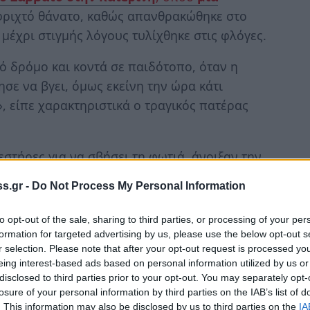
φριχτό θάνατο, καθώς απανθρακώθηκε στο
μέχρι στιγμής λόγους τυλίχθηκε στις φλόγες.
κό δρόμο και κοντά σε παιδότοπο, όταν η
ε να βγει, όμως εκείνη την ώρα κάτι
», είπε χαρακτηριστικά ο τραγικός πατέρας
στήρες για να σβήσει τη φωτιά, άνοιξαν την
αίκα απανθρακωμένη μέσα στο αυτοκίνητο.
s.gr -
Do Not Process My Personal Information
to opt-out of the sale, sharing to third parties, or processing of your per
formation for targeted advertising by us, please use the below opt-out s
r selection. Please note that after your opt-out request is processed y
eing interest-based ads based on personal information utilized by us or
disclosed to third parties prior to your opt-out. You may separately opt-
losure of your personal information by third parties on the IAB’s list of
. This information may also be disclosed by us to third parties on the
IA