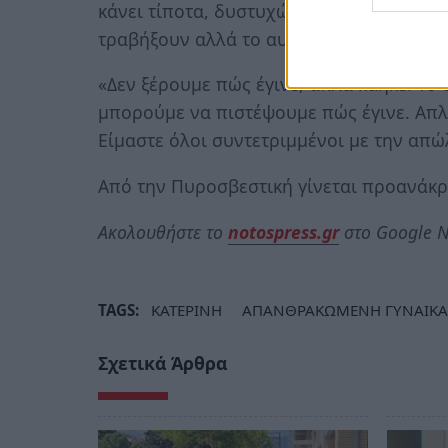
κάνει τίποτα, δυστυχώς», είπε αυτόπτης
τραβήξουν αλλά το αυτοκίνητο είχε ήδη 
«Δεν ξέρουμε πώς έγινε, απλά κάηκε. Το
μπορούμε να πιστέψουμε πώς έγινε. Απλά
Είμαστε όλοι συντετριμμένοι με την απώ
Από την Πυροσβεστική γίνεται προανάκρι
Ακολουθήστε το
notospress.gr
στο Google N
TAGS:
ΚΑΤΕΡΙΝΗ
ΑΠΑΝΘΡΑΚΩΜΕΝΗ ΓΥΝΑΙΚΑ
Σχετικά Άρθρα