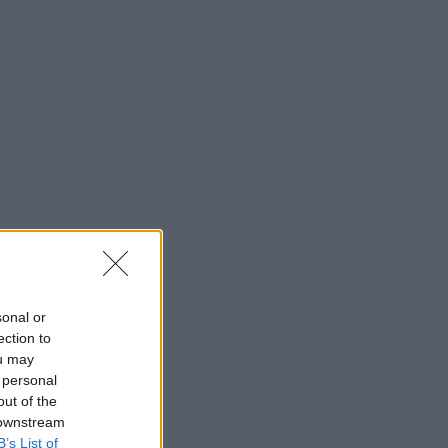
sonal or
ection to
ou may
 personal
out of the
 downstream
B’s List of