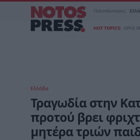
Πελοπόννησος
Ελλ
HOT TOPICS:
ΟΡΟΙ Χ
Ελλάδα
Τραγωδία στην Κατ
προτού βρει φριχτ
μητέρα τριών παι