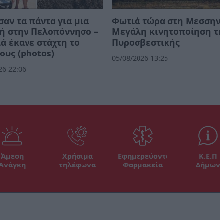
αν τα πάντα για μια
Φωτιά τώρα στη Μεσσην
ή στην Πελοπόννησο –
Μεγάλη κινητοποίηση τ
ά έκανε στάχτη το
Πυροσβεστικής
τους (photos)
05/08/2026 13:25
26 22:06
Άμεση
Χρήσιμα
Εφημερεύοντα
Κ.Ε.Π
Ανάγκη
τηλέφωνα
Φαρμακεία
Δήμων