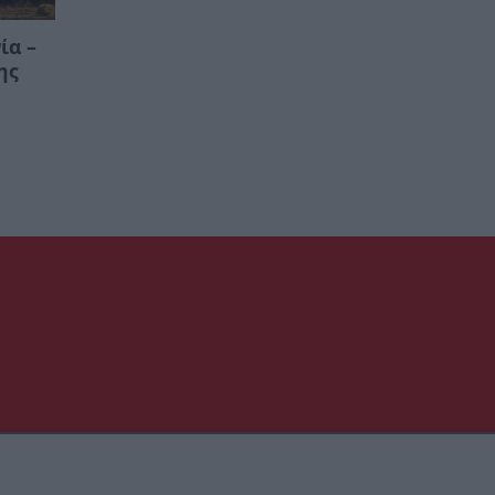
ία –
ης