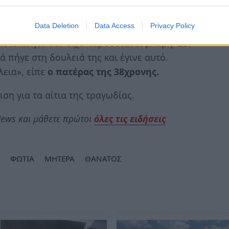
 μάρτυρας. «Προσπάθησαν τα παιδιά να την
πάρει φωτιά».
Data Deletion
Data Access
Privacy Policy
 αυτοκίνητο δεν είχε παρουσιάσει βλάβη. Δεν
 πήγε στη δουλειά της και έγινε αυτό.
λεια», είπε
ο πατέρας της 38χρονης.
ση για τα αίτια της τραγωδίας.
ews και μάθετε πρώτοι
όλες τις ειδήσεις
ΦΩΤΙΑ
ΜΗΤΕΡΑ
ΘΑΝΑΤΟΣ