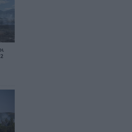
ρι
 2