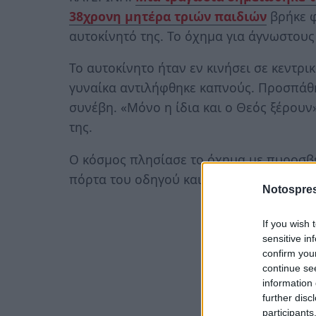
38χρονη μητέρα τριών παιδιών
βρήκε 
αυτοκίνητό της. Το όχημα για άγνωστους 
Το αυτοκίνητο ήταν εν κινήσει σε κεντρι
γυναίκα αντιλήφθηκε καπνούς. Προσπάθησ
συνέβη. «Μόνο η ίδια και ο Θεός ξέρουν
της.
Ο κόσμος πλησίασε το όχημα με πυροσβε
πόρτα του οδηγού και εκεί είδαν τη γυν
Notospres
If you wish 
sensitive in
confirm you
continue se
information 
further disc
participants