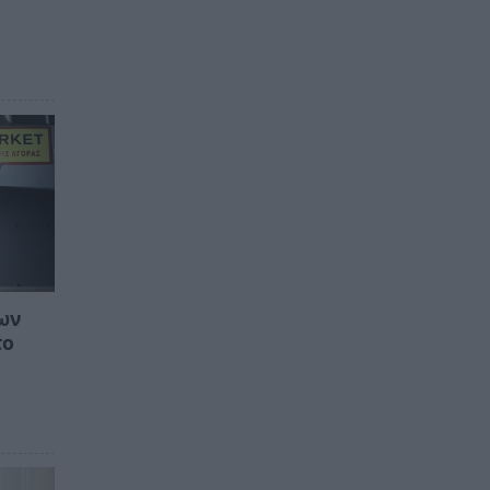
ων
το