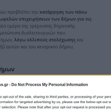
κών προβλέπει την
κατάργηση των πάνω
ωφελών επιχειρήσεων των δήμων για τις
ταία ημέρα της τρέχουσας δημοτικής
ιμετώπιση δυσλειτουργιών που
δήμων,
λόγω ελλιπούς στελέχωσης
και
ύ αυτών και του κεντρικού δήμου,
δήμων
έων
μεταφέρεται στον δήμο
και παρέχει τις
s.gr -
Do Not Process My Personal Information
ας ή έμμισθης εντολής. Το
μόνιμο
προσωπικό
όντα του οργανικές θέσεις ανά κατηγορία και
to opt-out of the sale, sharing to third parties, or processing of your per
σωπικό με
σχέση εργασίας ιδιωτικού
formation for targeted advertising by us, please use the below opt-out s
r selection. Please note that after your opt-out request is processed y
σσεται σε
προσωρινές προσωποπαγείς