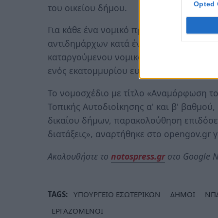
Opted 
του οικείου δήμου.
Για κάθε ένα νομικό πρόσωπο που καταργ
αντιδημάρχων κατά έναν, εφόσον ο μέσ
καταργούμενου νομικού προσώπου των π
ενός εκατομμυρίου ευρώ.
Το νομοσχέδιο με τίτλο «Αναμόρφωση τ
Τοπικής Αυτοδιοίκησης α' και β' βαθμο
δικαίου δήμων, παρακολούθηση επιδόσεω
διατάξεις», αναρτήθηκε στο opengov.gr 
Ακολουθήστε το
notospress.gr
στο Google N
TAGS:
ΥΠΟΥΡΓΕΙΟ ΕΣΩΤΕΡΙΚΩΝ
ΔΗΜΟΙ
ΝΠ
ΕΡΓΑΖΟΜΕΝΟΙ