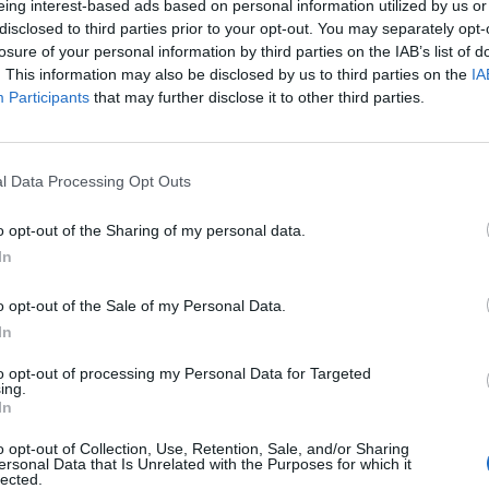
eing interest-based ads based on personal information utilized by us or
ου/ειδικότητας, οι οποίες συστήνονται στον
disclosed to third parties prior to your opt-out. You may separately opt-
μου και καταργούνται κατά την με
losure of your personal information by third parties on the IAB’s list of
. This information may also be disclosed by us to third parties on the
IA
αλλήλου.
Participants
that may further disclose it to other third parties.
επίσης ότι από την 30η Ιουνίου 2024
παύει
600 σχολικών επιτροπών
και των δημοτικών
l Data Processing Opt Outs
αφέρονται στους οικείους δήμους.
o opt-out of the Sharing of my personal data.
αφέρεται ότι η μεταφορά του προσωπικού, των
In
κεντρικό πυρήνα των δήμων θα διασφαλίσει
της κατανομή αρμοδιοτήτων στο προσωπικό
o opt-out of the Sale of my Personal Data.
ίηση προμηθειών και υπηρεσιών.
In
to opt-out of processing my Personal Data for Targeted
 καταργούμενων νομικών προσώπων
οι δήμοι
ing.
In
 για θέματα των σχολικών επιτροπών θα
 δύο επιτροπές
, στις οποίες μετέχει
o opt-out of Collection, Use, Retention, Sale, and/or Sharing
ersonal Data that Is Unrelated with the Purposes for which it
ν μονάδων ή συλλόγου γονέων και κηδεμόνων
lected.