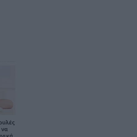
βουλές
 να
ανικά