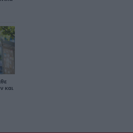
άθε
ν και