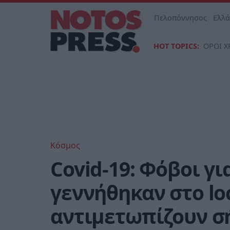
Πελοπόννησος
Ελλ
HOT TOPICS:
ΟΡΟΙ Χ
Κόσμος
Covid-19: Φόβοι γι
γεννήθηκαν στo lo
αντιμετωπίζουν σ