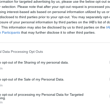
formation for targeted advertising by us, please use the below opt-out s
νται από την κακή ανάπτυξη της ομιλίας και
r selection. Please note that after your opt-out request is processed y
eing interest-based ads based on personal information utilized by us or
προβλήματα σε κοινωνικό και συναισθηματικό
disclosed to third parties prior to your opt-out. You may separately opt-
losure of your personal information by third parties on the IAB’s list of
. This information may also be disclosed by us to third parties on the
IA
ί σε παιδιά που ήταν πολύ μικρά κατά τη
Participants
that may further disclose it to other third parties.
ήδη στο σχολείο.
«Είχαμε αύξηση των
α στο άλλο, πετούσαν πράγματα, έτρεχαν,
l Data Processing Opt Outs
οτικού σχολείου στη βορειοδυτική Αγγλία.
δυσκολεύονταν να πάρουν σειρά, να
o opt-out of the Sharing of my personal data.
 τη ρουτίνα.
In
o opt-out of the Sale of my Personal Data.
ind’: fears for children born during
In
chool
https://t.co/SZznvoNQOh
to opt-out of processing my Personal Data for Targeted
rdianEdu)
September 1, 2024
ing.
In