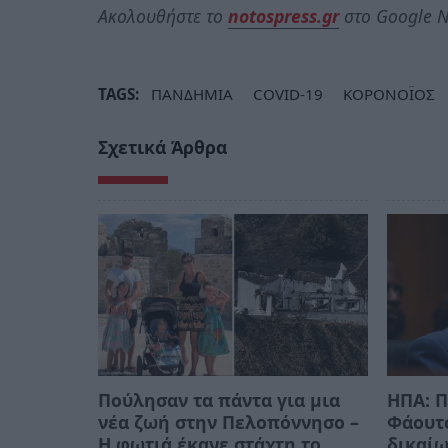
Ακολουθήστε το
notospress.gr
στο Google N
TAGS:
ΠΑΝΔΗΜΙΑ
COVID-19
ΚΟΡΟΝΟΪΟΣ
Σχετικά Άρθρα
Πούλησαν τα πάντα για μια
ΗΠΑ: Π
νέα ζωή στην Πελοπόννησο –
Φάουτσ
Η φωτιά έκανε στάχτη το
δικαίω