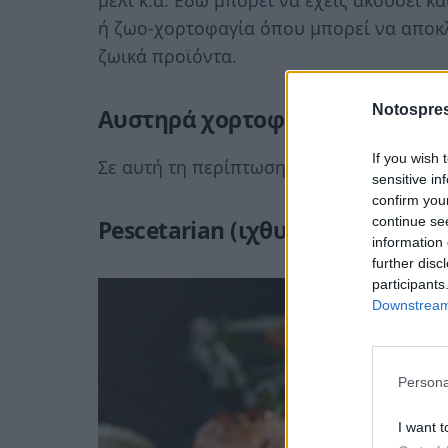
μέλι κ.ά. Εδώ μπορεί να έχεις ακούσει 
ή ζωο-χορτοφαγία όπου μπορεί να αποκλ
ζωικά προϊόντα.
Notospres
Αυστηρά χορτοφάγος (Vegan)
If you wish 
Σε αυτή τη περίπτωση αποκλείονται όλα 
sensitive in
confirm you
continue se
Pescetarian (ιχθυο-χορτοφάγος)
information 
further disc
participants
Downstream 
Persona
I want t