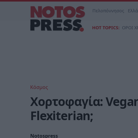
Πελοπόννησος
Ελλ
HOT TOPICS:
ΟΡΟΙ Χ
Κόσμος
Χορτοφαγία: Vegan,
Flexiterian;
Notospress