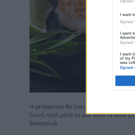
Opted 
I want t
Opted 
I want 
Advertis
Opted 
I want t
of my P
was col
Opted 
Η μετάφραση θα ήταν ιχθυο-χορτοφάγος,
ζωική πηγή μέσα σε μια, κατά τα άλλα χο
θαλασσινά.