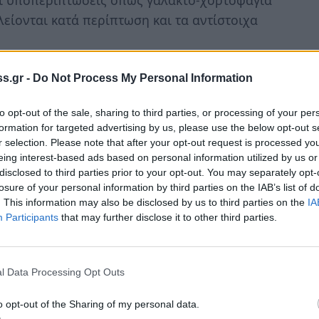
και υποπεριπτώσεις όπως γαλακτο-χορτοφαγία
είονται κατά περίπτωση και τα αντίστοιχα
s.gr -
Do Not Process My Personal Information
to opt-out of the sale, sharing to third parties, or processing of your per
τα ζωικά τρόφιμα όπως και τα προϊόντα τους.
formation for targeted advertising by us, please use the below opt-out s
r selection. Please note that after your opt-out request is processed y
eing interest-based ads based on personal information utilized by us or
disclosed to third parties prior to your opt-out. You may separately opt-
losure of your personal information by third parties on the IAB’s list of
. This information may also be disclosed by us to third parties on the
IA
Participants
that may further disclose it to other third parties.
l Data Processing Opt Outs
o opt-out of the Sharing of my personal data.