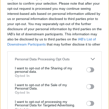
ύπνου παρουσίασε ελάχιστη αλλαγή μεταξύ
section to confirm your selection. Please note that after your
2007 και 2023.
opt-out request is processed you may continue seeing
interest-based ads based on personal information utilized by
Οι ερευνητές σημείωσαν ότι αυτά τα
us or personal information disclosed to third parties prior to
your opt-out. You may separately opt-out of the further
συμπεράσματα πρέπει να ερμηνεύονται με
disclosure of your personal information by third parties on the
προσοχή, καθώς η μελέτη εξέτασε πολλαπλές
IAB’s list of downstream participants. This information may
υποθέσεις με προσαρμογή, βασίστηκε στην
also be disclosed by us to third parties on the
IAB’s List of
Downstream Participants
that may further disclose it to other
αυτοαναφερόμενη διάρκεια ύπνου και δεν
third parties.
περιέλαβε παράγοντες όπως οι εξωσχολικές
απαιτήσεις και οι οικογενειακές συγκρούσεις,
Personal Data Processing Opt Outs
που μπορούν να επηρεάσουν τον κύκλο ύπνου
I want to opt-out of the Sharing of my
personal data.
κάποιου.
Opted In
Η οικοδόμηση πάνω στις βάσεις που έθεσε αυτή
I want to opt-out of the Sale of my
Personal Data.
η μελέτη είναι απαραίτητη για να διασφαλιστεί
Opted In
ότι οι ειδικοί μπορούν να παρέχουν συμβουλές
I want to opt-out of processing my
βασισμένες σε αποδεικτικά στοιχεία για τη
Personal Data for Targeted Advertising.