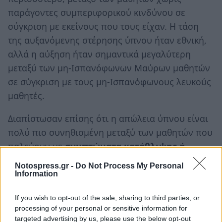
παράγοντες συμπεριφορικού κινδύνου σε
σύγκριση με εκείνους που τους είχαν. Η τάση
της αυξανόμενης στέρησης ύπνου ήταν εθνική,
αλλά η αύξηση ήταν σημαντικά μεγαλύτερη
μεταξύ των μη-Ισπανόφωνων Μαύρων μαθητών
σε σύγκριση με τους μη-Ισπανόφωνους λευκούς
μαθητές.
Διαπίστωσαν επίσης ότι η απώλεια ύπνου είναι
πολύ πιο συνηθισμένη μεταξύ των μαθητών που
παλεύουν με
συμπτώματα κατάθλιψης ή
αυτοκτονικές σκέψεις
.
Notospress.gr -
Do Not Process My Personal
Information
Ενώ υπήρξε απότομη αύξηση σε εκείνους που
κοιμούνται πέντε ή λιγότερες ώρες ανά νύχτα,
If you wish to opt-out of the sale, sharing to third parties, or
processing of your personal or sensitive information for
το ποσοστό που ανέφερε έξι έως επτά ώρες
targeted advertising by us, please use the below opt-out