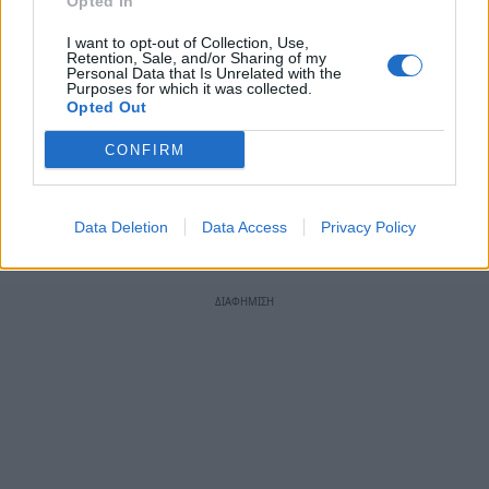
Opted In
βελτίωση της δημόσιας ευαισθητοποίησης και
την υποστήριξη των μεταρρυθμίσεων στη
I want to opt-out of Collection, Use,
Retention, Sale, and/or Sharing of my
σχολική πολιτική.
Personal Data that Is Unrelated with the
Purposes for which it was collected.
Opted Out
Ακολουθήστε το
notospress.gr
στο Google News και
μάθετε πρώτοι
όλες τις ειδήσεις
CONFIRM
Data Deletion
Data Access
Privacy Policy
TAGS:
ΥΠΝΟΣ
ΥΓΕΙΑ
ΕΦΗΒΟΙ