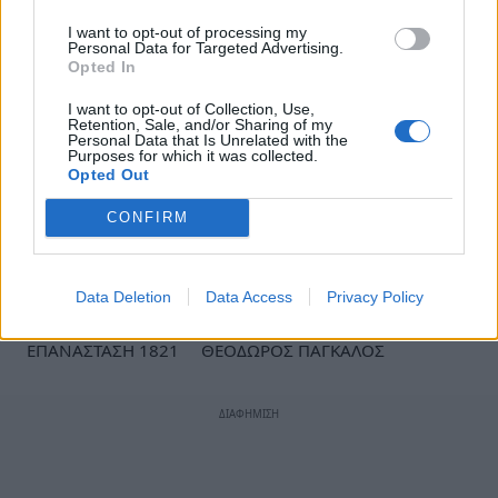
1929), νονό του
δικτάτορα Θεόδωρου
I want to opt-out of processing my
Personal Data for Targeted Advertising.
Πάγκαλου
.
Opted In
I want to opt-out of Collection, Use,
Retention, Sale, and/or Sharing of my
Πηγή:
SanSimera.gr
Personal Data that Is Unrelated with the
Purposes for which it was collected.
Opted Out
Ακολουθήστε το
notospress.gr
στο Google News και
CONFIRM
μάθετε πρώτοι
όλες τις ειδήσεις
Data Deletion
Data Access
Privacy Policy
TAGS:
ΣΑΝ ΣΗΜΕΡΑ
ΕΛΛΗΝΙΚΗ ΕΠΑΝΑΣΤΑΣΗ
ΕΠΑΝΑΣΤΑΣΗ 1821
ΘΕΟΔΩΡΟΣ ΠΑΓΚΑΛΟΣ