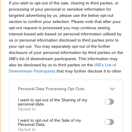
Σε πολιτικό επίπεδο, πέρασε γρήγορα στο
If you wish to opt-out of the sale, sharing to third parties, or
processing of your personal or sensitive information for
αντικαποδιστριακό στρατόπεδο, επηρεασμένος
targeted advertising by us, please use the below opt-out
ίσως από τη δραστήρια σύζυγό του, η οποία
section to confirm your selection. Please note that after your
διεξήγαγε σφοδρό αγώνα για την ανατροπή του
opt-out request is processed you may continue seeing
interest-based ads based on personal information utilized by
Κυβερνήτη, επειδή δεν ήθελε να επικρατήσουν
us or personal information disclosed to third parties prior to
οι απολυταρχικές του αντιλήψεις στην Ελλάδα.
your opt-out. You may separately opt-out of the further
Ο Όθων τον διόρισε υπασπιστή του, ενώ για
disclosure of your personal information by third parties on the
IAB’s list of downstream participants. This information may
ορισμένο διάστημα ασχολήθηκε με τη δίωξη της
also be disclosed by us to third parties on the
IAB’s List of
ληστείας.
Downstream Participants
that may further disclose it to other
third parties.
Ο Βάσσος Μαυροβουνιώτης πέθανε από
Personal Data Processing Opt Outs
πνευμονία στις
9 Ιουνίου 1847
, σε ηλικία 50
ετών και τάφηκε στο Α’ Νεκροταφείο της Αθήνας.
I want to opt-out of the Sharing of my
personal data.
Από το γάμο του με την Ελένη απέκτησε δύο
Opted In
παιδιά, που ακολούθησαν στρατιωτική καριέρα:
I want to opt-out of the Sale of my
τον υποστράτηγο Αλέξανδρο Βάσσο (1831- 1913)
Personal Data.
Opted In
και τον αντιστράτηγο Τιμολέοντα Βάσσο (1836-