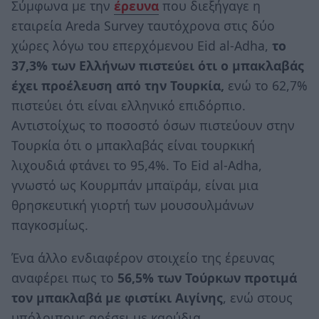
Σύμφωνα με την
έρευνα
που διεξήγαγε η
εταιρεία Areda Survey ταυτόχρονα στις δύο
χώρες λόγω του επερχόμενου Eid al-Adha,
το
37,3% των Ελλήνων πιστεύει ότι ο μπακλαβάς
έχει προέλευση από την Τουρκία,
ενώ το 62,7%
πιστεύει ότι είναι ελληνικό επιδόρπιο.
Αντιστοίχως το ποσοστό όσων πιστεύουν στην
Τουρκία ότι ο μπακλαβάς είναι τουρκική
λιχουδιά φτάνει το 95,4%. Το Eid al-Adha,
γνωστό ως Κουρμπάν μπαϊράμ, είναι μια
θρησκευτική γιορτή των μουσουλμάνων
παγκοσμίως.
Ένα άλλο ενδιαφέρον στοιχείο της έρευνας
αναφέρει πως το
56,5% των Τούρκων προτιμά
τον μπακλαβά με φιστίκι Αιγίνης
, ενώ στους
υπόλοιπους αρέσει με καρύδια.