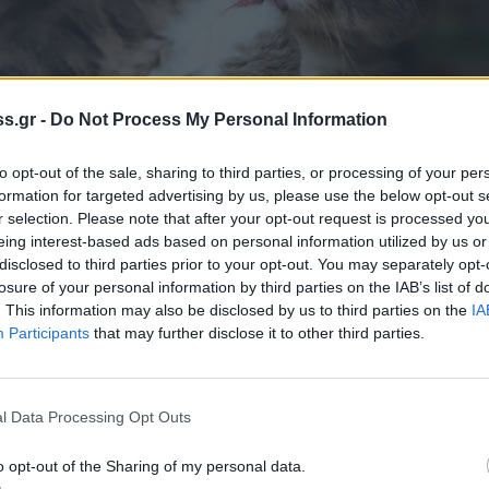
s.gr -
Do Not Process My Personal Information
to opt-out of the sale, sharing to third parties, or processing of your per
formation for targeted advertising by us, please use the below opt-out s
r selection. Please note that after your opt-out request is processed y
eing interest-based ads based on personal information utilized by us or
disclosed to third parties prior to your opt-out. You may separately opt-
ερωμένη γάτα;
losure of your personal information by third parties on the IAB’s list of
. This information may also be disclosed by us to third parties on the
IA
ρωμένη γάτα και την προέλευσή της σίγουρα
Participants
that may further disclose it to other third parties.
 απάντηση θα ήταν προφανής:
Αρχαία
α
λατρευόταν ως θεά
, και με την παρουσία
είται η εντύπωση πως η χώρα ήταν η πρώτη
l Data Processing Opt Outs
ι όμως, η
Κύπρος
, το
«νησί της Αφροδίτης»
,
o opt-out of the Sharing of my personal data.
με τα παλαιότερα ευρήματα εξημερωμένης