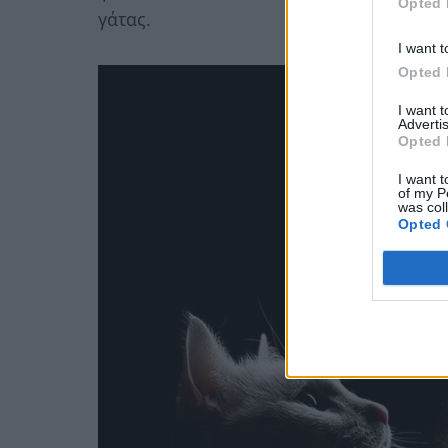
Opted 
γάτας.
I want t
Opted 
I want 
Advertis
Opted 
I want t
of my P
was col
Opted 