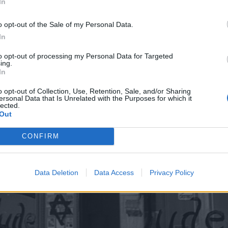
In
άνω στις ιδιοκτησίες των Εβραίων,
μάτων τους.
o opt-out of the Sale of my Personal Data.
In
to opt-out of processing my Personal Data for Targeted
ing.
In
o opt-out of Collection, Use, Retention, Sale, and/or Sharing
ersonal Data that Is Unrelated with the Purposes for which it
lected.
Out
CONFIRM
Data Deletion
Data Access
Privacy Policy