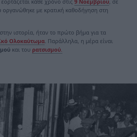
εορτάζεται κάθε χρόνο στις
9 Νοεμβρίου
, σε
 οργανώθηκε με κρατική καθοδήγηση στη
 στην ιστορία, ήταν το πρώτο βήμα για τα
ϊκό Ολοκαύτωμα
. Παράλληλα, η μέρα είναι
σμού
και του
ρατσισμού
.