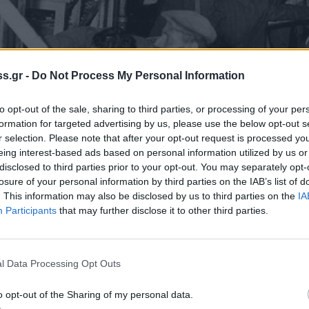
s.gr -
Do Not Process My Personal Information
to opt-out of the sale, sharing to third parties, or processing of your per
formation for targeted advertising by us, please use the below opt-out s
r selection. Please note that after your opt-out request is processed y
eing interest-based ads based on personal information utilized by us or
disclosed to third parties prior to your opt-out. You may separately opt-
losure of your personal information by third parties on the IAB’s list of
. This information may also be disclosed by us to third parties on the
IA
Participants
that may further disclose it to other third parties.
ν»
αποτελεί το πρώτο
μαζικό πογκρόμ
έβη τη νύχτα της
9ης Νοεμβρίου 1938
ως τις
l Data Processing Opt Outs
 και ήταν η πρώτη ένδειξη για το τι θα
o opt-out of the Sharing of my personal data.
λοκαύτωμα. Ονομάστηκε «νύχτα των