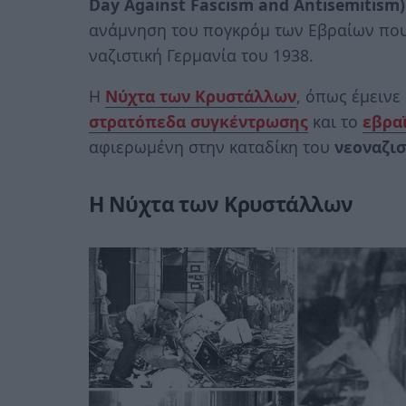
Day Against Fascism and Antisemitism)
ανάμνηση του πογκρόμ των Εβραίων που
ναζιστική Γερμανία του 1938.
Η
Νύχτα των Κρυστάλλων
, όπως έμεινε
στρατόπεδα συγκέντρωσης
και το
εβρα
αφιερωμένη στην καταδίκη του
νεοναζι
Η Νύχτα των Κρυστάλλων