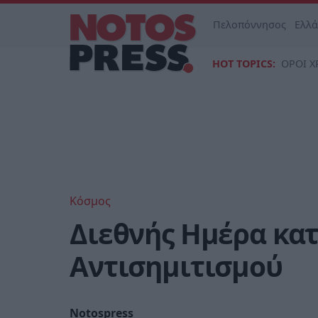
Πελοπόννησος
Ελλ
HOT TOPICS:
ΟΡΟΙ Χ
Κόσμος
Διεθνής Ημέρα κατ
Αντισημιτισμού
Notospress