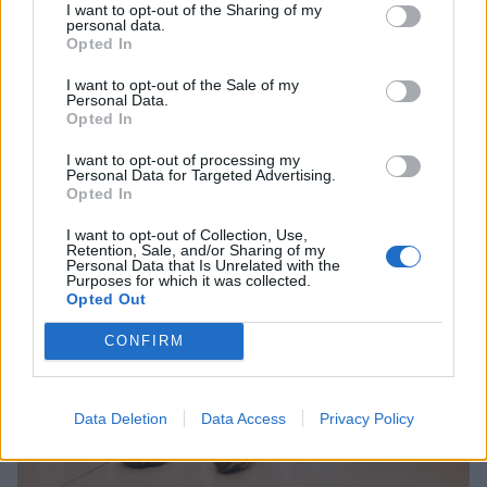
I want to opt-out of the Sharing of my
ανεκτικότητα σε χαμηλές θερμοκρασίες.
personal data.
Opted In
Επισκεφθείτε τον κτηνίατρο σας, ώστε με τη
I want to opt-out of the Sale of my
κατάλληλη αγωγή και τις συμβουλές του να
Personal Data.
Opted In
αντιμετωπίσετε τον υποθυρεοειδισμό.
I want to opt-out of processing my
Personal Data for Targeted Advertising.
7. Ψυχολογικά προβλήματα
Opted In
I want to opt-out of Collection, Use,
Retention, Sale, and/or Sharing of my
Personal Data that Is Unrelated with the
Purposes for which it was collected.
Opted Out
CONFIRM
Data Deletion
Data Access
Privacy Policy