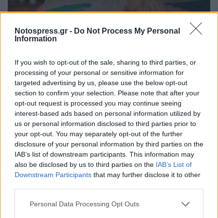
Notospress.gr -
Do Not Process My Personal
Information
If you wish to opt-out of the sale, sharing to third parties, or
processing of your personal or sensitive information for
targeted advertising by us, please use the below opt-out
section to confirm your selection. Please note that after your
opt-out request is processed you may continue seeing
interest-based ads based on personal information utilized by
us or personal information disclosed to third parties prior to
Είναι επίσης πιθανό το κατοικίδιο σας να πάσχει
your opt-out. You may separately opt-out of the further
από υπολειτουργία του θυροειδούς αδένα,
disclosure of your personal information by third parties on the
IAB’s list of downstream participants. This information may
ασθένεια που δεν επιτρέπει την παραγωγή της
also be disclosed by us to third parties on the
IAB’s List of
θυροειδούς ορμόνης που κάνει το δέρμα τους
Downstream Participants
that may further disclose it to other
εύκαμπτο και υγρό για να μη ξηραίνεται. Εκτός
third parties.
από ξηροδερμία άλλα συμπτώματα μπορεί να
Personal Data Processing Opt Outs
είναι υπνηλία, αύξηση βάρους και μη