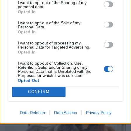
I want to opt-out of the Sharing of my
personal data.
Opted In
I want to opt-out of the Sale of my
Personal Data.
Opted In
Life
I want to opt-out of processing my
7 λόγοι για τους οποίους τα σκυλάκια
Personal Data for Targeted Advertising.
Opted In
γλείφουν τις πατούσες τους - είναι
τελικά ανησυχητικό ή όχι;
I want to opt-out of Collection, Use,
Retention, Sale, and/or Sharing of my
04 Ιουλίου 2025 16:55
Personal Data that Is Unrelated with the
Purposes for which it was collected.
Opted Out
CONFIRM
Data Deletion
Data Access
Privacy Policy