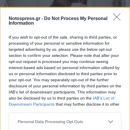
Notospress.gr -
Do Not Process My Personal
Information
If you wish to opt-out of the sale, sharing to third parties, or
Κόσμος
processing of your personal or sensitive information for
targeted advertising by us, please use the below opt-out
11 τρόποι με τους οποίους η γάτα σας,
section to confirm your selection. Please note that after your
σας λέει ότι έχει τον έλεγχο της ζωής σας
opt-out request is processed you may continue seeing
interest-based ads based on personal information utilized by
07 Οκτωβρίου 2025 13:10
us or personal information disclosed to third parties prior to
your opt-out. You may separately opt-out of the further
disclosure of your personal information by third parties on the
IAB’s list of downstream participants. This information may
also be disclosed by us to third parties on the
IAB’s List of
Downstream Participants
that may further disclose it to other
third parties.
Personal Data Processing Opt Outs