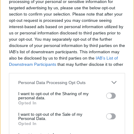
processing of your personal or sensitive information for
καλό ύπνο, παρατείνει τη διάρκεια ζωής του
targeted advertising by us, please use the below opt-out
στρώματος και υποστηρίζει καλύτερα το σώμα.
section to confirm your selection. Please note that after your
Βάζοντας στην εξίσωση και τον ρόλο της στο
opt-out request is processed you may continue seeing
interest-based ads based on personal information utilized by
design, τότε δεν αποτελεί απλώς μια πρακτική
us or personal information disclosed to third parties prior to
λύση, αλλά μια ποιοτική, στυλάτη επιλογή που
your opt-out. You may separately opt-out of the further
αναβαθμίζει την κρεβατοκάμαρα, αλλά και όλη
disclosure of your personal information by third parties on the
IAB’s list of downstream participants. This information may
την καθημερινότητα.
also be disclosed by us to third parties on the
IAB’s List of
Downstream Participants
that may further disclose it to other
Ακολουθήστε το
notospress.gr
στο Google News και
third parties.
μάθετε πρώτοι
όλες τις ειδήσεις
Personal Data Processing Opt Outs
I want to opt-out of the Sharing of my
personal data.
TAGS:
ΒΑΣΗ ΚΡΕΒΑΤΙΟΥ
ΚΡΕΒΑΤΙ
Opted In
ΞΕΝΗ ΔΗΜΟΣΙΕΥΣΗ
I want to opt-out of the Sale of my
Personal Data.
Opted In