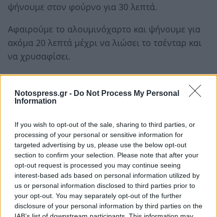
ψήνουμε στον φούρνο για 30 λεπτά.
Αφαιρούμε το αλουμινόχαρτο και ψήνουμε για
ακόμα 20 λεπτά μέχρι να λιώσει το τσένταρ και
να χρυσαφίσει.
Αφαιρούμε το ταψί από τον φούρνο και το
αφήνουμε για 20 λεπτά να κρυώσει ελαφρά.
Notospress.gr -
Do Not Process My Personal
Information
Πασπαλίζουμε με τον ψιλοκομμένο μαϊντανό,
If you wish to opt-out of the sale, sharing to third parties, or
κόβουμε σε κομμάτια, και σερβίρουμε.
processing of your personal or sensitive information for
targeted advertising by us, please use the below opt-out
Πηγή: akispetretzikis.com
section to confirm your selection. Please note that after your
opt-out request is processed you may continue seeing
Ακολουθήστε το
notospress.gr
στο Google News και
interest-based ads based on personal information utilized by
μάθετε πρώτοι
όλες τις ειδήσεις
us or personal information disclosed to third parties prior to
your opt-out. You may separately opt-out of the further
disclosure of your personal information by third parties on the
IAB’s list of downstream participants. This information may