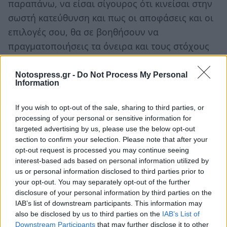
παραπάνω, να είσαι σίγουρος ότι κινείσαι στην
σωστή κατεύθυνση και πως οι αποφάσεις και οι
επιλογές σου, θα σε βοηθήσουν να
πραγματοποιήσεις τα όνειρα και τους στόχους
σου.
Notospress.gr -
Do Not Process My Personal
Πηγή:
thriveglobal.gr
Information
Ακολουθήστε το
notospress.gr
στο Google News και
If you wish to opt-out of the sale, sharing to third parties, or
processing of your personal or sensitive information for
μάθετε πρώτοι
όλες τις ειδήσεις
targeted advertising by us, please use the below opt-out
section to confirm your selection. Please note that after your
opt-out request is processed you may continue seeing
TAGS:
ΑΥΤΟΒΕΛΤΙΩΣΗ
interest-based ads based on personal information utilized by
us or personal information disclosed to third parties prior to
your opt-out. You may separately opt-out of the further
disclosure of your personal information by third parties on the
IAB’s list of downstream participants. This information may
also be disclosed by us to third parties on the
IAB’s List of
Downstream Participants
that may further disclose it to other