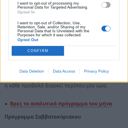
I want to opt-out of processing my
ενότητες. Μέσα από τη συνεργασία της
Personal Data for Targeted Advertising.
Opted In
Vamvakou Revival
και του
Παιδικού και
Εφηβικού Διεθνούς Φεστιβάλ
I want to opt-out of Collection, Use,
Retention, Sale, and/or Sharing of my
Κινηματογράφου Αθήνας,
τα παιδιά θα μπουν
Personal Data that Is Unrelated with the
Purposes for which it was collected.
σε έναν
«Θαυμαστό κόσμο»
(4-6 ετών),
μέσα
Opted Out
από
τη «Φαντασία στην Καθημερινότητα»
(7-9
CONFIRM
ετών),
και κάπως έτσι,
«Μεγαλώνοντας»
(10-12
ετών),
θα ονειρευτούν ένα
«Καλύτερο Μέλλον»
(13-15 ετών).
Κάθε θεματική περιλαμβάνει
Data Deletion
Data Access
Privacy Policy
περισσότερες από 5 ταινίες μικρούς μήκους και
η κάθε προβολή διαρκεί περίπου μία ώρα.
Βρες το αναλυτικό πρόγραμμα του μήνα
Πρόγραμμα Σαββατοκύριακου