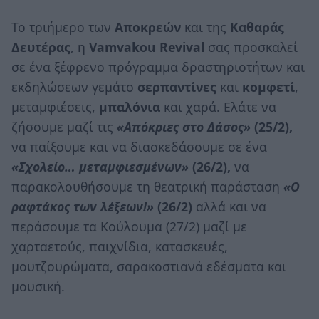
Το τριήμερο των
Αποκρεών
και της
Καθαράς
Δευτέρας
, η
Vamvakou Revival
σας προσκαλεί
σε ένα ξέφρενο πρόγραμμα δραστηριοτήτων και
εκδηλώσεων γεμάτο
σερπαντίνες
και
κομφετί
,
μεταμφιέσεις,
μπαλόνια
και χαρά. Ελάτε να
ζήσουμε μαζί τις
«Απόκριες στο Δάσος»
(25/2),
να παίξουμε και να διασκεδάσουμε σε ένα
«Σχολείο… μεταμφιεσμένων»
(26/2),
να
παρακολουθήσουμε τη θεατρική παράσταση
«Ο
ραφτάκος των λέξεων!»
(26/2)
αλλά και να
περάσουμε τα Κούλουμα (27/2) μαζί με
χαρταετούς, παιχνίδια, κατασκευές,
μουτζουρώματα, σαρακοστιανά εδέσματα και
μουσική.