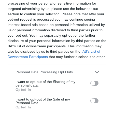
processing of your personal or sensitive information for
targeted advertising by us, please use the below opt-out
section to confirm your selection. Please note that after your
opt-out request is processed you may continue seeing
interest-based ads based on personal information utilized by
us or personal information disclosed to third parties prior to
your opt-out. You may separately opt-out of the further
disclosure of your personal information by third parties on the
IAB’s list of downstream participants. This information may
also be disclosed by us to third parties on the
IAB’s List of
Downstream Participants
that may further disclose it to other
third parties.
Personal Data Processing Opt Outs
I want to opt-out of the Sharing of my
personal data.
Οι κινηματογραφικές προβολές για παιδιά
Opted In
ξεκίνησαν τον Ιανουάριο και συνεχίζονται τα
I want to opt-out of the Sale of my
Personal Data.
Σαββατοκύριακα του Φλεβάρη με ιδιαίτερα
Opted In
ενδιαφέρουσες και διδακτικές θεματικές