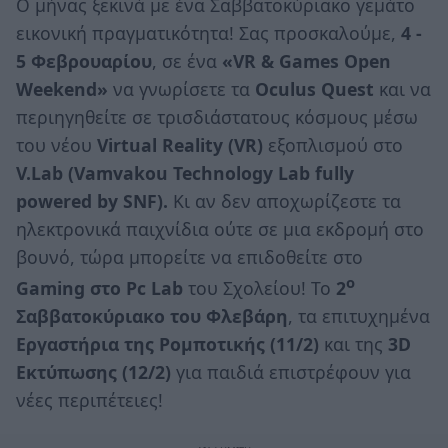
Ο μήνας ξεκινά με ένα Σαββατοκύριακο γεμάτο
εικονική πραγματικότητα! Σας προσκαλούμε,
4 -
5 Φεβρουαρίου
, σε ένα
«VR & Games Open
Weekend»
να γνωρίσετε τα
Oculus Quest
και να
περιηγηθείτε σε τρισδιάστατους κόσμους μέσω
του νέου
Virtual Reality
(VR)
εξοπλισμού στο
V.Lab (Vamvakou Technology Lab fully
powered by SNF).
Κι αν δεν αποχωρίζεστε τα
ηλεκτρονικά παιχνίδια ούτε σε μια εκδρομή στο
βουνό, τώρα μπορείτε να επιδοθείτε στο
ο
Gaming στο Pc Lab
του Σχολείου! Το
2
Σαββατοκύριακο του Φλεβάρη
, τα επιτυχημένα
Εργαστήρια της
Ρομποτικής (11/2)
και της
3D
Εκτύπωσης (12/2)
για παιδιά επιστρέφουν για
νέες περιπέτειες!