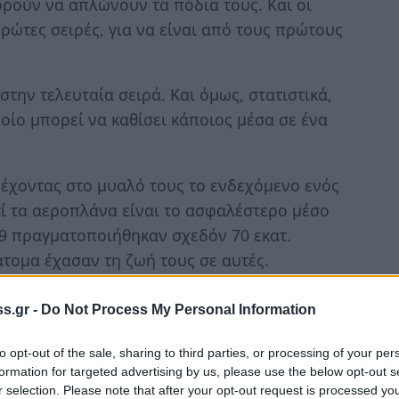
ορούν να απλώνουν τα πόδια τους. Και οι
ρώτες σειρές, για να είναι από τους πρώτους
στην τελευταία σειρά. Και όμως, στατιστικά,
οίο μπορεί να καθίσει κάποιος μέσα σε ένα
ς έχοντας στο μυαλό τους το ενδεχόμενο ενός
τί τα αεροπλάνα είναι το ασφαλέστερο μέσο
9 πραγματοποιήθηκαν σχεδόν 70 εκατ.
άτομα έχασαν τη ζωή τους σε αυτές.
Safety Council, οι πιθανότητες να πεθάνει
s.gr -
Do Not Process My Personal Information
ς μία στις 205.552. Αντίστοιχα στο
to opt-out of the sale, sharing to third parties, or processing of your per
formation for targeted advertising by us, please use the below opt-out s
ιστη σημασία στα θανατηφόρα δυστυχήματα
r selection. Please note that after your opt-out request is processed y