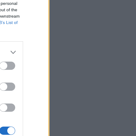
 personal
out of the
 downstream
B’s List of