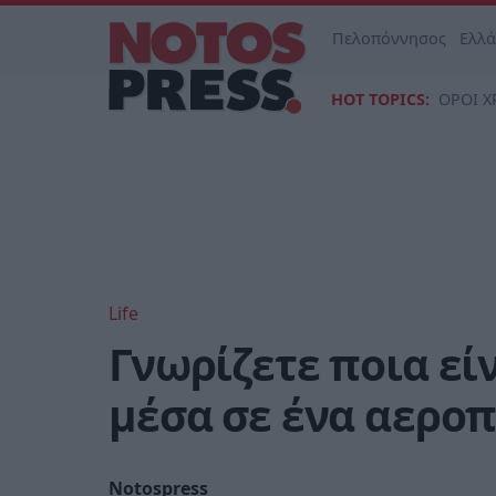
Πελοπόννησος
Ελλ
HOT TOPICS:
ΟΡΟΙ Χ
Life
Γνωρίζετε ποια εί
μέσα σε ένα αεροπ
Notospress