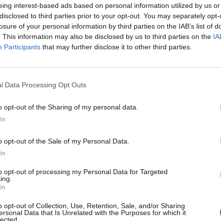
eing interest-based ads based on personal information utilized by us or
ο πέσει στο Νεπάλ, γίνεται πρώτη είδηση σε
disclosed to third parties prior to your opt-out. You may separately opt-
losure of your personal information by third parties on the IAB’s list of
. This information may also be disclosed by us to third parties on the
IA
για τα αεροπορικά δυστυχήματα ενδέχεται να
Participants
that may further disclose it to other third parties.
άβουμε γιατί συμβαίνουν ή ποιες είναι οι
ίναι καλό, γιατί οι ανησυχίες του κόσμου
l Data Processing Opt Outs
ύν σε βάθος τα αίτια των δυστυχημάτων,
όσο το δυνατόν πιο ασφαλή.
o opt-out of the Sharing of my personal data.
In
ς, τα αεροπορικά δυστυχήματα δεν υπακούν
που έπεσε το 1989 στην Αϊόβα, τα 184 από τα
o opt-out of the Sale of my Personal Data.
 επέζησαν, με τους περισσότερους από
In
 θέση, προς το μπροστινό μέρος του
to opt-out of processing my Personal Data for Targeted
ing.
In
μελέτησε τα στοιχεία αεροπορικών
o opt-out of Collection, Use, Retention, Sale, and/or Sharing
ersonal Data that Is Unrelated with the Purposes for which it
ς και προς τα πίσω θέσεις ενός αεροπλάνου
lected.