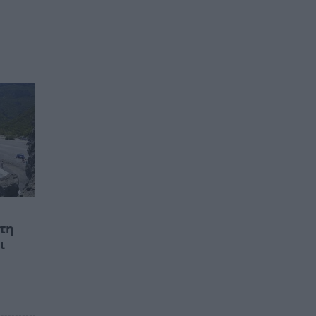
στη
ι