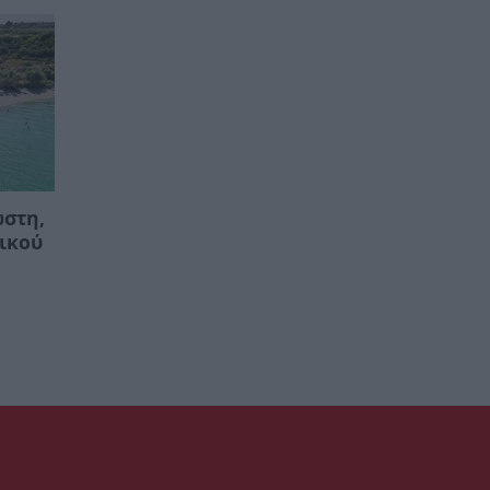
ωστη,
ικού