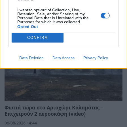
Τι προβάλλουν τα Cinema σε επτά πόλεις της
Πελοποννήσου
I want to opt-out of Collection, Use,
Retention, Sale, and/or Sharing of my
Personal Data that Is Unrelated with the
06/08/2026 15:12
Purposes for which it was collected.
Opted Out
CONFIRM
Data Deletion
Data Access
Privacy Policy
Φωτιά τώρα στο Αριοχώρι Καλαμάτας –
Επιχειρούν 2 αεροσκάφη (video)
06/08/2026 14:44