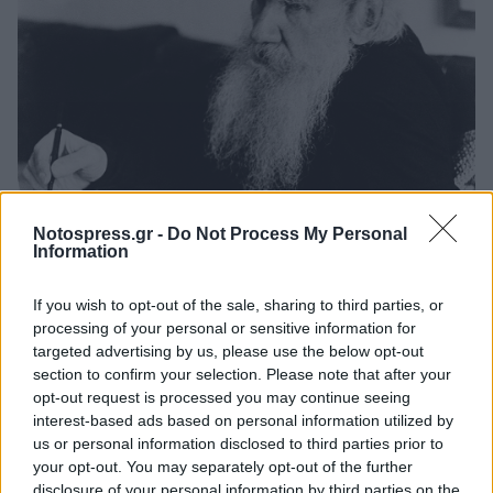
Notospress.gr -
Do Not Process My Personal
Information
Ο Τολστόι είναι
ένας από τους κορυφαίους της
παγκόσμιας λογοτεχνίας
. Ένας, από τους
If you wish to opt-out of the sale, sharing to third parties, or
σημαντικότερους στοχαστές όλων των εποχών.
processing of your personal or sensitive information for
Ο Τολστόι «μεγάλωσε» τον Γκόρκι, τον Τσέχοφ,
targeted advertising by us, please use the below opt-out
section to confirm your selection. Please note that after your
τον Προυστ, τον Τόμας Μαν, τον Φόκνερ, τον
opt-out request is processed you may continue seeing
Τζόις, αλλά και ενέπνευσε τον
Γκάντι
, τον
interest-based ads based on personal information utilized by
Νέλσον Μαντέλα
, τον
Μάρτιν Λούθερ Κινγκ
.
us or personal information disclosed to third parties prior to
your opt-out. You may separately opt-out of the further
disclosure of your personal information by third parties on the