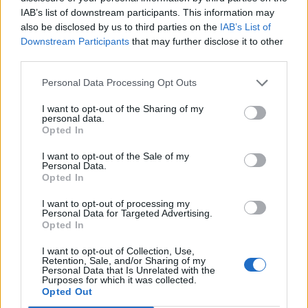
Το 1910
«ο γίγας της ρωσικής γης»
, όπως τον
IAB’s list of downstream participants. This information may
αποκαλούν, αποφασίζει να εγκαταλείψει τα
also be disclosed by us to third parties on the
IAB’s List of
«εγκόσμια», να τα αρνηθεί όλα και να ζήσει μία
Downstream Participants
that may further disclose it to other
third parties.
απλή ζωή μέσα στη φύση. Μα είναι πια 82 ετών
και η υγεία του κλονίζεται. Στις
20 Νοεμβρίου
(7
Personal Data Processing Opt Outs
Νοεμβρίου με το παλαιό ημερολόγιο) o Λέων
I want to opt-out of the Sharing of my
Τολστόι άφησε την τελευταία του πνοή
στο
personal data.
Opted In
σιδηροδρομικό σταθμό της πόλης Αστάκοβο
της Ρωσίας.
I want to opt-out of the Sale of my
Personal Data.
Opted In
Ακολουθήστε το
notospress.gr
στο Google News και
μάθετε πρώτοι
όλες τις ειδήσεις
I want to opt-out of processing my
Personal Data for Targeted Advertising.
Opted In
I want to opt-out of Collection, Use,
TAGS:
ΣΑΝ ΣΗΜΕΡΑ
ΚΟΣΜΟΣ
ΛΕΩΝ ΤΟΛΣΤΟΙ
Retention, Sale, and/or Sharing of my
Personal Data that Is Unrelated with the
Purposes for which it was collected.
ΑΝΝΑ ΚΑΡΕΝΙΝΑ
ΠΟΛΕΜΟΣ ΚΑΙ ΕΙΡΗΝΗ
Opted Out
ΠΑΓΚΟΣΜΙΑ ΛΟΓΟΤΕΧΝΙΑ
ΜΑΧΑΤΜΑ ΓΚΑΝΤΙ