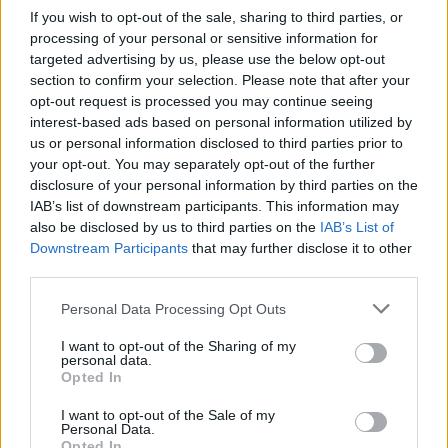
If you wish to opt-out of the sale, sharing to third parties, or
processing of your personal or sensitive information for
targeted advertising by us, please use the below opt-out
section to confirm your selection. Please note that after your
opt-out request is processed you may continue seeing
interest-based ads based on personal information utilized by
us or personal information disclosed to third parties prior to
your opt-out. You may separately opt-out of the further
disclosure of your personal information by third parties on the
IAB’s list of downstream participants. This information may
also be disclosed by us to third parties on the
IAB’s List of
Ο γίγαντας της Σπάρτης «γονάτισε» - Σε κρίση
Downstream Participants
that may further disclose it to other
το «Λακωνία»
third parties.
31/07/2026 08:16
Personal Data Processing Opt Outs
I want to opt-out of the Sharing of my
personal data.
Opted In
I want to opt-out of the Sale of my
Personal Data.
Opted In