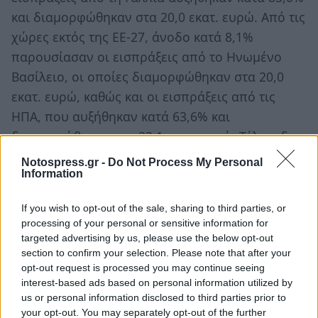
και διαμορφώθηκαν στα 20,0 εκατ. ευρώ. Από τις
χώρες εκτός της ΕΕ-27, άνοδο κατά 8,1%
παρουσίασαν οι εισπράξεις από το Ηνωμένο
Βασίλειο, οι οποίες διαμορφώθηκαν στα 20,0
εκατ. ευρώ, καθώς και οι εισπράξεις από τις
ΗΠΑ, που αυξήθηκαν κατά 63,6% και
διαμορφώθηκαν στα 23,1 εκατ. ευρώ. Τέλος, δεν
σημειώθηκαν εισπράξεις από τη Ρωσία.
Notospress.gr -
Do Not Process My Personal
Information
Πηγή: ΑΠΕ-ΜΠΕ
If you wish to opt-out of the sale, sharing to third parties, or
Ακολουθήστε το
notospress.gr
στο Google News και
processing of your personal or sensitive information for
targeted advertising by us, please use the below opt-out
μάθετε πρώτοι
όλες τις ειδήσεις
section to confirm your selection. Please note that after your
opt-out request is processed you may continue seeing
interest-based ads based on personal information utilized by
TAGS:
ΤΟΥΡΙΣΜΟΣ
ΤΡΑΠΕΖΑ ΤΗΣ ΕΛΛΑΔΟΣ
us or personal information disclosed to third parties prior to
your opt-out. You may separately opt-out of the further