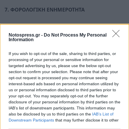
7. ΦΟΡΟΛΟΓΙΚΗ ΕΝΗΜΕΡΟΤΗΤΑ
Για οφειλή έως 5.000€ ►► εφόσον έχει
καταβάλλει το 5% της οφειλής
Notospress.gr -
Do Not Process My Personal
Information
Για οφειλή έως 10.000€ ►► εφόσον έχει
καταβάλλει το 10% της οφειλής
If you wish to opt-out of the sale, sharing to third parties, or
processing of your personal or sensitive information for
targeted advertising by us, please use the below opt-out
8. ΑΠΩΛΕΙΑ ΡΥΘΜΙΣΗΣ
section to confirm your selection. Please note that after your
opt-out request is processed you may continue seeing
Μη πληρωμή 2 συνεχόμενων δόσεων ή 3
interest-based ads based on personal information utilized by
συνολικά ►►γνωστοποίηση στη Δ.Ο.Υ ►►
us or personal information disclosed to third parties prior to
βεβαίωση από ΑΑΔΕ.
your opt-out. You may separately opt-out of the further
disclosure of your personal information by third parties on the
IAB’s list of downstream participants. This information may
9. ΕΞΩΔΙΚΑΣΤΙΚΟΣ ΜΗΧΑΝΙΣΜΟΣ
also be disclosed by us to third parties on the
IAB’s List of
Downstream Participants
that may further disclose it to other
Όποιος οφείλει από 10.000€ και άνω έχει την
third parties.