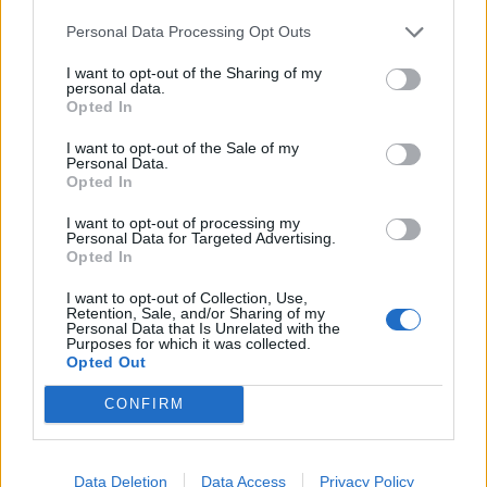
δυνατότητα να ενταχθεί στον εξωδικαστικό
Personal Data Processing Opt Outs
μηχανισμό ρύθμισης οφειλών.
I want to opt-out of the Sharing of my
Ακολουθήστε το
notospress.gr
στο Google News και
personal data.
Opted In
μάθετε πρώτοι
όλες τις ειδήσεις
I want to opt-out of the Sale of my
Personal Data.
Opted In
TAGS:
ΚΑΛΑΜΑΤΑ
ΡΥΘΜΙΣΗ ΟΦΕΙΛΩΝ
ΧΡΕΗ
I want to opt-out of processing my
ΔΗΜΟΣ ΚΑΛΑΜΑΤΑΣ
Personal Data for Targeted Advertising.
Opted In
I want to opt-out of Collection, Use,
Retention, Sale, and/or Sharing of my
Personal Data that Is Unrelated with the
Purposes for which it was collected.
Opted Out
CONFIRM
Data Deletion
Data Access
Privacy Policy