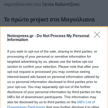
εκμετάλλευση του
Ξενία Καλεντζίου
.
Το πρώτο project στα Μαγούλιανα
Η αξιοποίηση του Ξενία Βυτίνας αποτελεί τη
Notospress.gr -
Do Not Process My Personal
δεύτερη επένδυση της
«Otus I.K.E.»
στην
Information
Αρκαδία, μετά την ανάπλαση του ιστορικού
ακινήτου στα
Μαγούλιανα
, το οποίο
If you wish to opt-out of the sale, sharing to third parties, or
processing of your personal or sensitive information for
λειτούργησε από το
1929 έως το 1938
ως
targeted advertising by us, please use the below opt-out
σανατόριο
για τραυματίες των
Βαλκανικών
section to confirm your selection. Please note that after your
Πολέμων
και της
Μικρασιατικής Εκστρατείας
.
opt-out request is processed you may continue seeing
interest-based ads based on personal information utilized by
Από αυτή την επένδυση προέκυψε το
Manna
us or personal information disclosed to third parties prior to
your opt-out. You may separately opt-out of the further
Arcadia
, μία από τις πιο χαρακτηριστικές
disclosure of your personal information by third parties on the
περιπτώσεις επανάχρησης ιστορικού ακινήτου
IAB’s list of downstream participants. This information may
στον ελληνικό τουρισμό. Το εμβληματικό κτίριο
also be disclosed by us to third parties on the
IAB’s List of
Downstream Participants
that may further disclose it to other