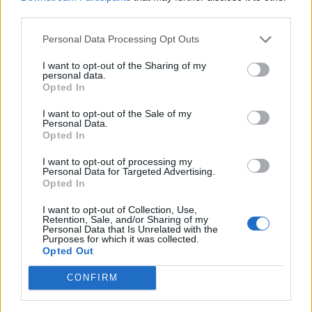
απέκτησε ξανά ζωή έπειτα από επένδυση ύψους
third parties.
9 εκατ. ευρώ
και λειτουργεί πλέον ως
boutique
Personal Data Processing Opt Outs
ορεινό θέρετρο υψηλών προδιαγραφών
,
αποτελώντας μέλος των
Design Hotels
.
I want to opt-out of the Sharing of my
personal data.
Opted In
Ακολουθήστε το
notospress.gr
στο Google News και
μάθετε πρώτοι
όλες τις ειδήσεις
I want to opt-out of the Sale of my
Personal Data.
Opted In
I want to opt-out of processing my
TAGS:
ΑΡΚΑΔΙΑ
ΤΟΥΡΙΣΜΟΣ
ΕΠΕΝΔΥΣΕΙΣ
Personal Data for Targeted Advertising.
Opted In
I want to opt-out of Collection, Use,
Retention, Sale, and/or Sharing of my
Personal Data that Is Unrelated with the
Purposes for which it was collected.
Opted Out
CONFIRM