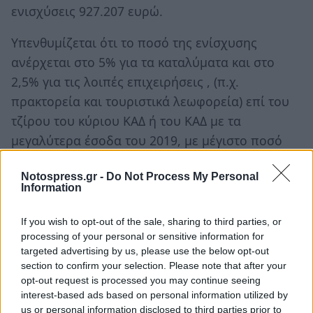
ενισχύσεις 927.207 ευρώ.
Υπενθυμίζεται ότι το ποσό της ενίσχυσης
ανέρχεται στο 5% για τα καταλύματα και στο
2,5% για τις λοιπές επιχειρήσεις , (π.χ.
πρακτορεία και τουριστικά λεωφορεία) επί του
τζίρου του κύριου ΚΑΔ ή του ΚΑΔ με τα
μεγαλύτερα έσοδα του 2019, με μέγιστο ποσό
ανά ΑΦΜ τα 400.000 ευρώ ενώ ανάμεσα στα
Notospress.gr -
Do Not Process My Personal
κριτήρια είναι η μείωση ετήσιου τζίρου 2020 σε
Information
σχέση με το 2019 μεγαλύτερη ή ίση του 30%.
If you wish to opt-out of the sale, sharing to third parties, or
Ακολουθήστε το
notospress.gr
στο Google News και
processing of your personal or sensitive information for
μάθετε πρώτοι
όλες τις ειδήσεις
targeted advertising by us, please use the below opt-out
section to confirm your selection. Please note that after your
opt-out request is processed you may continue seeing
interest-based ads based on personal information utilized by
TAGS:
ΞΕΝΟΔΟΧΟΙ
ΤΟΥΡΙΣΜΟΣ
ΕΠΙΧΕΙΡΗΣΕΙΣ
us or personal information disclosed to third parties prior to