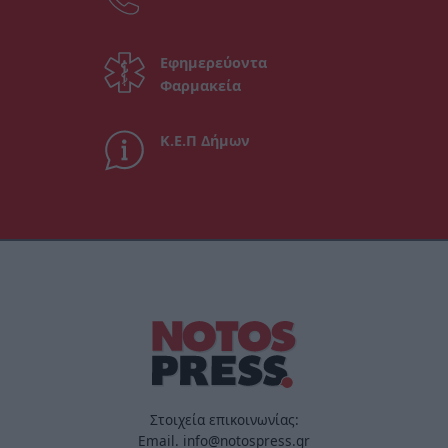
Εφημερεύοντα
Φαρμακεία
Κ.Ε.Π Δήμων
Στοιχεία επικοινωνίας:
Email. info@notospress.gr