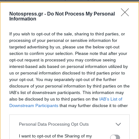
προϊόντων
, ενώ το 19% προβλέπει αύξηση. Λίγο
καλύτερη είναι η εικόνα για τις
υπηρεσίες
Notospress.gr -
Do Not Process My Personal
Information
(εισιτήρια, εστίαση), για τις οποίες αναμένεται
μείωση από το 28% των καταναλωτών και
If you wish to opt-out of the sale, sharing to third parties, or
αύξηση από 23%. Αυξητική είναι η μέτρηση σε
processing of your personal or sensitive information for
targeted advertising by us, please use the below opt-out
σχέση με τη
φορολογία
για την οποία το 57%
section to confirm your selection. Please note that after your
εκτιμά ότι θα μείνει αμετάβλητη, το 13% ότι θα
opt-out request is processed you may continue seeing
παρουσιάσει μείωση και το 30% αύξηση.
interest-based ads based on personal information utilized by
us or personal information disclosed to third parties prior to
your opt-out. You may separately opt-out of the further
Πρακτικά, τα στοιχεία δείχνουν ότι οι
disclosure of your personal information by third parties on the
καταναλωτές αναμένουν το δεύτερο εξάμηνο
IAB’s list of downstream participants. This information may
χαμηλότερα έξοδα για την κάλυψη των βασικών
also be disclosed by us to third parties on the
IAB’s List of
Downstream Participants
that may further disclose it to other
τους αναγκών και μικρή αύξηση για δαπάνες
third parties.
διασκέδασης, ενώ επικρατεί διάχυτη ανησυχία
σχετικά με τις λοιπές δαπάνες παγίων εξόδων.
Personal Data Processing Opt Outs
I want to opt-out of the Sharing of my
moneyreview.gr