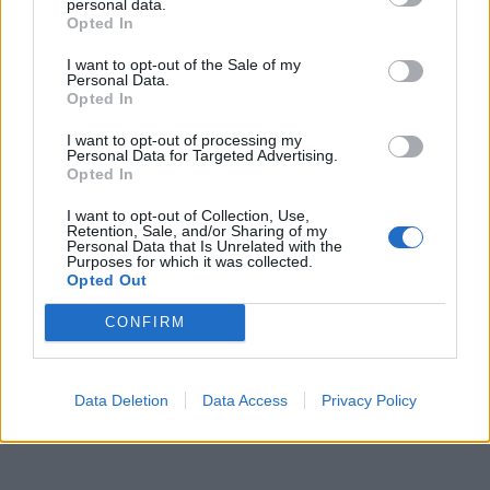
personal data.
Opted In
Ακολουθήστε το
notospress.gr
στο Google News και
I want to opt-out of the Sale of my
μάθετε πρώτοι
όλες τις ειδήσεις
Personal Data.
Opted In
I want to opt-out of processing my
Personal Data for Targeted Advertising.
TAGS:
ΣΕΛΠΕ
ΕΡΕΥΝΑ
ΕΛΛΗΝΕΣ
ΧΡΗΜΑΤΑ
Opted In
I want to opt-out of Collection, Use,
Retention, Sale, and/or Sharing of my
Personal Data that Is Unrelated with the
Purposes for which it was collected.
Opted Out
CONFIRM
Data Deletion
Data Access
Privacy Policy