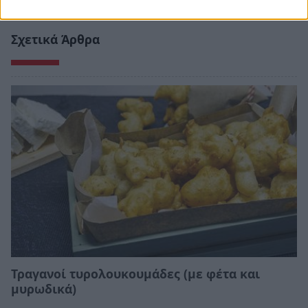
Σχετικά Άρθρα
Τραγανοί τυρολουκουμάδες (με φέτα και
μυρωδικά)