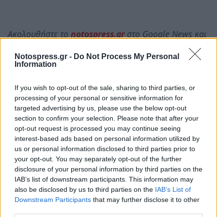
Ακολουθήστε το
notospress.gr
στο Google News και
μάθετε πρώτοι
όλες τις ειδήσεις
Notospress.gr -
Do Not Process My Personal
Information
TAGS:
ΣΦΕΛΑ
ΜΕΣΣΗΝΙΑ
ΤΥΡΙ
ΓΑΣΤΡΟΝΟΜΙΑ
If you wish to opt-out of the sale, sharing to third parties, or
processing of your personal or sensitive information for
TASTE ATLAS
targeted advertising by us, please use the below opt-out
section to confirm your selection. Please note that after your
opt-out request is processed you may continue seeing
interest-based ads based on personal information utilized by
us or personal information disclosed to third parties prior to
your opt-out. You may separately opt-out of the further
disclosure of your personal information by third parties on the
IAB’s list of downstream participants. This information may
also be disclosed by us to third parties on the
IAB’s List of
Downstream Participants
that may further disclose it to other
third parties.