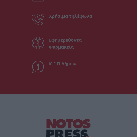
Χρήσιμα τηλέφωνα
Εφημερεύοντα
Φαρμακεία
Κ.Ε.Π Δήμων