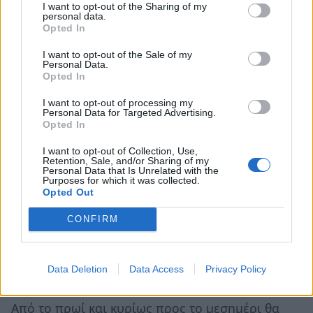
I want to opt-out of the Sharing of my
personal data.
Opted In
I want to opt-out of the Sale of my
Personal Data.
Opted In
I want to opt-out of processing my
Personal Data for Targeted Advertising.
Opted In
I want to opt-out of Collection, Use,
Ο καιρός στην Κόρινθο
Retention, Sale, and/or Sharing of my
Personal Data that Is Unrelated with the
Purposes for which it was collected.
Opted Out
Ο καιρός στην Πάτρα
CONFIRM
Στην
Πάτρα
η ημέρα θα ξεκινήσει με
καθαρό
καιρό
, ενώ τις πρώτες πρωινές ώρες θα κάνουν
Data Deletion
Data Access
Privacy Policy
την εμφάνισή τους
αραιές νεφώσεις
.
Από το πρωί και κυρίως προς το μεσημέρι θα