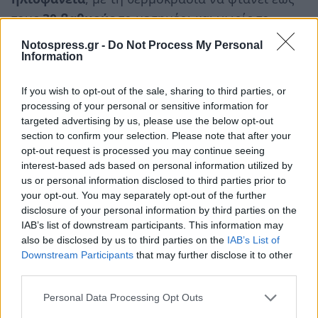
τους
30 βαθμούς
το μεσημέρι και νωρίς το
απόγευμα. Οι άνεμοι θα ενισχυθούν σημαντικά,
Notospress.gr -
Do Not Process My Personal
φτάνοντας τα
5 μποφόρ
, με
ριπές έως 55 km/h
,
Information
κάτι που θα είναι αισθητό κυρίως από το
If you wish to opt-out of the sale, sharing to third parties, or
μεσημέρι και μετά.
processing of your personal or sensitive information for
targeted advertising by us, please use the below opt-out
Ο καιρός θα παραμείνει
αίθριος
έως το βράδυ,
section to confirm your selection. Please note that after your
χωρίς φαινόμενα.
opt-out request is processed you may continue seeing
interest-based ads based on personal information utilized by
us or personal information disclosed to third parties prior to
your opt-out. You may separately opt-out of the further
disclosure of your personal information by third parties on the
IAB’s list of downstream participants. This information may
also be disclosed by us to third parties on the
IAB’s List of
Downstream Participants
that may further disclose it to other
third parties.
Personal Data Processing Opt Outs