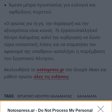
Άμεσα μέτρα προστασίας για ευλογιά και
αφθώδους πυρετού.
«Ο αγώνας για τη γη, την παραγωγή και την
αξιοπρέπεια είναι κοινός. Το Εργατοϋπαλληλικό
Κέντρο Καλαμάτας καλεί την κυβέρνηση να δώσει
τώρα ουσιαστικές λύσεις και να σταματήσει τον
αφανισμό της υπαίθρου»
καταλήγει η παρέμβαση
του Εργατικού Κέντρου.
Ακολουθήστε το
notospress.gr
στο Google News και
μάθετε πρώτοι
όλες τις ειδήσεις
TAGS:
ΕΡΓΑΤΙΚΟ ΚΕΝΤΡΟ ΚΑΛΑΜΑΤΑΣ
ΚΑΛΑΜΑΤΑ
ΑΓΡΟΤΙΚΑ
Notospress.gr -
Do Not Process My Personal