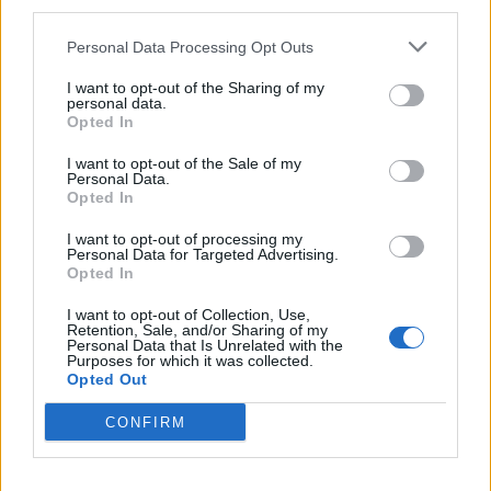
third parties.
τουλάχιστον τον τριπλασιασμό – του αριθμού
Personal Data Processing Opt Outs
των Π.Ε.Θ. που πρόκειται να τοποθετηθούν στις
Υπηρεσίες του Νομού και παρακαλούν για την
I want to opt-out of the Sharing of my
personal data.
άμεση ανταπόκριση του Υπουργού.
Opted In
I want to opt-out of the Sale of my
Ακολουθήστε το
notospress.gr
στο Google News και
Personal Data.
Opted In
μάθετε πρώτοι
όλες τις ειδήσεις
I want to opt-out of processing my
Personal Data for Targeted Advertising.
Opted In
TAGS:
ΠΥΡΟΣΒΕΣΤΕΣ
ΠΥΡΟΣΒΕΣΤΕΣ ΛΑΚΩΝΙΑΣ
I want to opt-out of Collection, Use,
ΛΑΚΩΝΙΑ
ΕΥΑΓΓΕΛΟΣ ΤΟΥΡΝΑΣ
Retention, Sale, and/or Sharing of my
Personal Data that Is Unrelated with the
Purposes for which it was collected.
Opted Out
CONFIRM