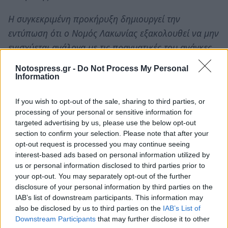
Η συγκεκριμένη προκήρυξη δημιουργεί την
εντύπωση ότι ο Νομός Λακωνίας εξακολουθεί να μην
ενισχύεται ανάλογα με τις πραγματικές του ανάγκες,
παρά το διαχρονικό και απολύτως τεκμηριωμένο
Notospress.gr -
Do Not Process My Personal
αίτημά μας. Θεωρούμε ότι κάθε ευκαιρία ενίσχυσης
Information
των Υπηρεσιών του Νομού θα πρέπει να αξιοποιείται
If you wish to opt-out of the sale, sharing to third parties, or
προς όφελος της επιχειρησιακής ετοιμότητας και της
processing of your personal or sensitive information for
αποτελεσματικότερης προστασίας των πολιτών και
targeted advertising by us, please use the below opt-out
του φυσικού περιβάλλοντος».
section to confirm your selection. Please note that after your
opt-out request is processed you may continue seeing
Οι Πυροσβέστες της Λακωνίας ζητούν την
interest-based ads based on personal information utilized by
us or personal information disclosed to third parties prior to
επανεξέταση της κατανομής των νέων Π.Ε.Θ.
your opt-out. You may separately opt-out of the further
στον Νομό Λακωνίας, ώστε αυτή να
disclosure of your personal information by third parties on the
ανταποκρίνεται στις πραγματικές
IAB’s list of downstream participants. This information may
also be disclosed by us to third parties on the
IAB’s List of
επιχειρησιακές ανάγκες και στα υφιστάμενα
Downstream Participants
that may further disclose it to other
οργανικά κενά, καθώς και την αύξηση –