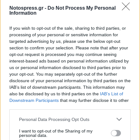
σκληρά στο γυμνό κουφάρι του «Παναγιώτη»
Notospress.gr -
Do Not Process My Personal
Information
καθώς οι αμέτρητοι τουρίστες που το
επισκέπτονται, ξεφλουδίζουν τα κομμάτια του
If you wish to opt-out of the sale, sharing to third parties, or
θέλοντας να αποκτήσουν ένα αναμνηστικό ή
processing of your personal or sensitive information for
αφήνουν το αποτύπωμά τους ζωγραφίζοντας
targeted advertising by us, please use the below opt-out
section to confirm your selection. Please note that after your
πάνω του με μαρκαδόρους, σπρέι και ό,τι άλλο
opt-out request is processed you may continue seeing
υλικό διαθέτουν.
interest-based ads based on personal information utilized by
us or personal information disclosed to third parties prior to
Πρόσφατα η Επιτροπή Τουρισμού του δήμου,
your opt-out. You may separately opt-out of the further
disclosure of your personal information by third parties on the
καθώς και κλιμάκιο καθηγητών του Τμήματος
IAB’s list of downstream participants. This information may
Τεχνολόγων Περιβάλλοντος των ΤΕΙ Ιονίων
also be disclosed by us to third parties on the
IAB’s List of
Νήσων (εδρεύει στη Ζάκυνθο) και του , έκαναν
Downstream Participants
that may further disclose it to other
third parties.
ένα επιτόπιο έλεγχο της κατάστασης που
βρίσκεται και βιώνει το «Ναυάγιο», προκειμένου
Personal Data Processing Opt Outs
να ξεκινήσουν οι ενέργειες διάσωσης και
I want to opt-out of the Sharing of my
συντήρησής του.
personal data.