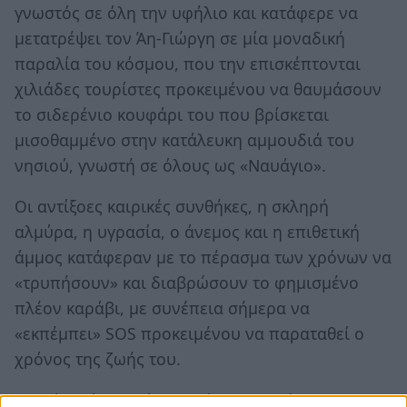
γνωστός σε όλη την υφήλιο και κατάφερε να
μετατρέψει τον Άη-Γιώργη σε μία μοναδική
παραλία του κόσμου, που την επισκέπτονται
χιλιάδες τουρίστες προκειμένου να θαυμάσουν
το σιδερένιο κουφάρι του που βρίσκεται
μισοθαμμένο στην κατάλευκη αμμουδιά του
νησιού, γνωστή σε όλους ως «Ναυάγιο».
Οι αντίξοες καιρικές συνθήκες, η σκληρή
αλμύρα, η υγρασία, ο άνεμος και η επιθετική
άμμος κατάφεραν με το πέρασμα των χρόνων να
«τρυπήσουν» και διαβρώσουν το φημισμένο
πλέον καράβι, με συνέπεια σήμερα να
«εκπέμπει» SOS προκειμένου να παραταθεί ο
χρόνος της ζωής του.
Δεν είναι όμως μόνο η φύση που φέρεται