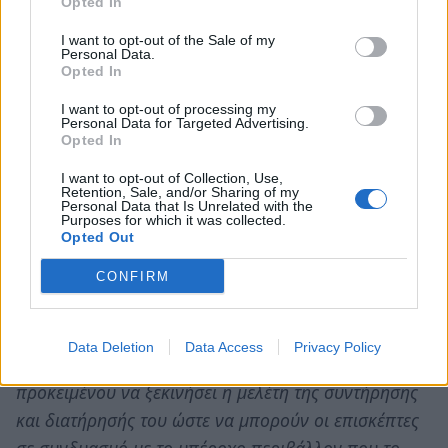
Opted In
«Ο δήμος Ζακύνθου ξεκινά άμεσα ένα σχέδιο
I want to opt-out of the Sale of my
αποκατάστασης, συντήρησης και ανάδειξης αυτού
Personal Data.
Opted In
του εμβληματικού αξιοθέατου που είναι το “Ναυάγιο”
της Ζακύνθου. Ήδη έγινε η πρώτη δράση, με μία
I want to opt-out of processing my
Personal Data for Targeted Advertising.
σειρά από μετρήσεις και καταγραφές της κατάστασης
Opted In
του "Ναυαγίου", ενώ γίνονται οι ενέργειες για την
I want to opt-out of Collection, Use,
ανάταξη της ευρύτερης περιοχής του “Ναυαγίου”, με
Retention, Sale, and/or Sharing of my
Personal Data that Is Unrelated with the
λειτουργικές βελτιώσεις και με τοποθέτηση φύλακα-
Purposes for which it was collected.
Opted Out
ναυαγοσώστη ώστε να παρέχουμε ασφάλεια και στο
“Ναυάγιο”, αλλά και τους επισκέπτες, ενώ θα
CONFIRM
τοποθετηθεί άμεσα και επισύναψη περιγραφής του.
Ταυτόχρονα αναμένονται τα αποτελέσματα της
Data Deletion
Data Access
Privacy Policy
πρώτης αυτοψίας που έγινε από τους ειδικούς,
προκειμένου να ξεκινήσει η μελέτη της συντήρησης
και διατήρησής του ώστε να μπορούν οι επισκέπτες
σε συνδυασμό με το υπέροχο περιβάλλον που το