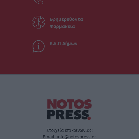
Εφημερεύοντα
Φαρμακεία
Κ.Ε.Π Δήμων
Στοιχεία επικοινωνίας:
Email. info@notospress.gr