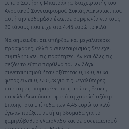
είπε ο Σωτήρης Μπατσάκης, διαχειριστής του
Αγροτικού Συνεταιρισµού Συκιάς Λακωνίας, που
αυτή την εβδοµάδα έκλεισε συµφωνία για τους
20 τόνους που είχε στα 4,45 ευρώ το κιλό.
Να σηµειωθεί ότι υπήρξαν και µεγαλύτερες
προσφορές, αλλά ο συνεταιρισµός δεν έχει
συµπληρώσει τις ποσότητες. Αν και όλες τις
σεζόν το έξτρα παρθένο του εν λόγω
συνεταιρισµού ήταν οξύτητας 0,18-0,20 και
φέτος είναι 0,27-0,28 για τις µεγαλύτερες
ποσότητες, παραµένει στις πρώτες θέσεις
πανελλαδικά όσον αφορά τη χαµηλή οξύτητα.
Επίσης, στα επίπεδα των 4,45 ευρώ το κιλό
έγιναν πράξεις αυτή τη βδοµάδα για το
χαµηλόβαθµο ελαιόλαδο και σε συνεταιρισµό
στην περιοχή των Μολάων.