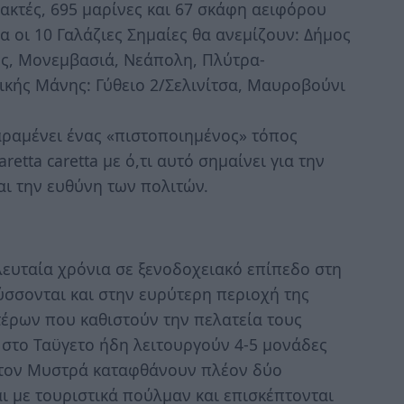
ακτές, 695 μαρίνες και 67 σκάφη αειφόρου
α οι 10 Γαλάζιες Σημαίες θα ανεμίζουν: Δήμος
ς, Μονεμβασιά, Νεάπολη, Πλύτρα-
ικής Μάνης: Γύθειο 2/Σελινίτσα, Μαυροβούνι
παραμένει ένας «πιστοποιημένος» τόπος
tta caretta με ό,τι αυτό σημαίνει για την
αι την ευθύνη των πολιτών.
ελευταία χρόνια σε ξενοδοχειακό επίπεδο στη
ύσσονται και στην ευρύτερη περιοχή της
στέρων που καθιστούν την πελατεία τους
 στο Ταϋγετο ήδη λειτουργούν 4-5 μονάδες
 τον Μυστρά καταφθάνουν πλέον δύο
ι με τουριστικά πούλμαν και επισκέπτονται