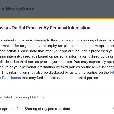
ν η Μονεμβασιά
ην έβδομη και όγδοη θέση των προτιμήσεων
για πρώτη φορά η Καλαμάτα και η
s.gr -
Do Not Process My Personal Information
μελέτες του ΙΝΣΕΤΕ (Ινστιτούτο του
to opt-out of the sale, sharing to third parties, or processing of your per
ρήσεων ) Intelligence.
formation for targeted advertising by us, please use the below opt-out s
ου είναι κυρίως από τις περιοχές της
r selection. Please note that after your opt-out request is processed y
η Σλοβενία και η περιοχή της Προβηγκίας.
eing interest-based ads based on personal information utilized by us or
disclosed to third parties prior to your opt-out. You may separately opt-
έχει δημοσιεύσει ο ΙΝΣΕΤΕ η χώρα σημειώνει
losure of your personal information by third parties on the IAB’s list of
αίνεται να μένουν ιδιαίτερα ευχαριστημένοι
. This information may also be disclosed by us to third parties on the
IA
ζίνα. Στον αντίποδα φαίνεται να υστερούμε
Participants
that may further disclose it to other third parties.
ολης πρόσβασης και της χρήσης των Μέσων
l Data Processing Opt Outs
ωτερικές αφίξεις το πρώτο τετράμηνο του 2019
αν κατά πολύ. Ίσως η αύξηση του κόστους
o opt-out of the Sharing of my personal data.
 έχει στρέψει τους ταξιδιώτες στα εναέρια