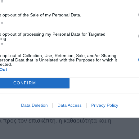
In
o opt-out of the Sale of my Personal Data.
ίς αφίξεις αυξήθηκαν σημαντικά. Από το 2009
In
 αφίξεων της τάξης του 259%. Στην
ι τις περισσότερες ξενοδοχειακές μονάδες
to opt-out of processing my Personal Data for Targeted
ing.
Λακωνίας.
In
αίνεται να συγκεντρώνουν περισσότερους
o opt-out of Collection, Use, Retention, Sale, and/or Sharing
μορφώνεται στη μέση διάρκεια παραμονής, με
ersonal Data that Is Unrelated with the Purposes for which it
lected.
υς να διαμένουν κατά μέσο όρο περισσότερες
Out
CONFIRM
η Ελλάδα προσφέρει στους επισκέπτες
α με θετική βαθμολογία σε διάφορους
ι η μετακίνηση. Ωστόσο, ενώ οι τιμές των
Data Deletion
Data Access
Privacy Policy
 βαθμολογία, ο ανταγωνισμός διαχειρίζεται
 προς τον επισκέπτη, η καθαριότητα και η