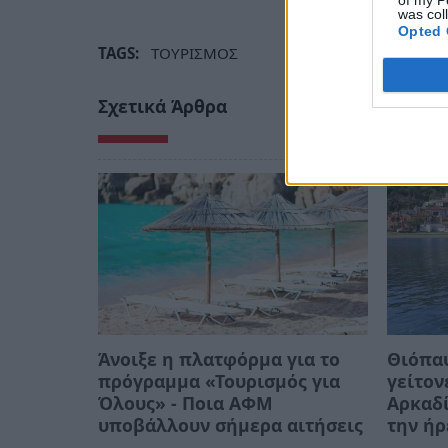
was col
Opted 
TAGS:
ΤΟΥΡΙΣΜΟΣ
Σχετικά Άρθρα
Άνοιξε η πλατφόρμα για το
Θιόπαυ
πρόγραμμα «Τουρισμός για
γείτον
Όλους» - Ποια ΑΦΜ
Αρκαδί
υποβάλλουν σήμερα αιτήσεις
την ήρ