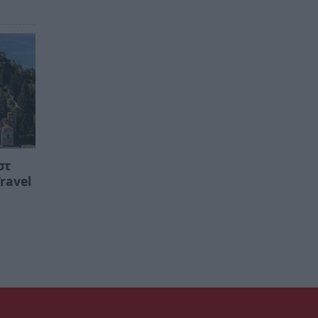
στ
ravel