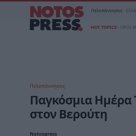
Πελοπόννησος
Ελλ
HOT TOPICS:
ΟΡΟΙ Χ
Πελοπόννησος
Παγκόσμια Ημέρα 
στον Βερούτη
Notospress