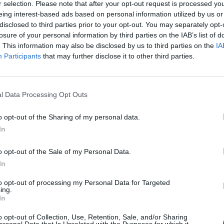
υ τουρισμού στην ευδαιμονία της διεθνούς
r selection. Please note that after your opt-out request is processed y
eing interest-based ads based on personal information utilized by us or
disclosed to third parties prior to your opt-out. You may separately opt-
ποιήθηκε η συνάντηση της Αντιδημάρχου
losure of your personal information by third parties on the IAB’s list of
Πολιτικής Σπάρτης κας Γεωργίας Ζαχαράκη
. This information may also be disclosed by us to third parties on the
IA
ρχη Λακωνίας κ. Θεόδωρο Βερούτη.
Participants
that may further disclose it to other third parties.
ντιδήμαρχος ξεκίνησε άμεσα επαφές με την
l Data Processing Opt Outs
α δοθούν λύσεις σε φλέγοντα ζητήματα που
ις ευπαθείς ομάδες σχετικά με τις κοινωνικές
o opt-out of the Sharing of my personal data.
έμφαση δόθηκε σε ενέργειες που πρέπει να
In
 προβολή και ανάπτυξη του Δήμου μας να
o opt-out of the Sale of my Personal Data.
In
 ανάγκη η επιπλέον στήριξη στο Δήμο μας για
σιών, ώστε το όραμα του Δημάρχου κου
to opt-out of processing my Personal Data for Targeted
ing.
ης Σπάρτης σε όλη την υφήλιο, να γίνει
In
o opt-out of Collection, Use, Retention, Sale, and/or Sharing
ersonal Data that Is Unrelated with the Purposes for which it