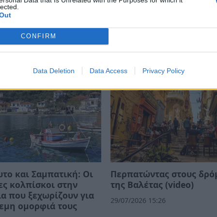
lected.
Out
CONFIRM
Data Deletion
Data Access
Privacy Policy
το και Σαμπατική: Οι
Περπατώντας στους δρό
ες κολπίσκοι στην
της Βαλέτας (video)
α που ξεχωρίζουν για
29/07/2026 15:26
εμη ομορφιά τους