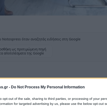
 Notospress όταν αναζητάς ειδήσεις στη Google
οσθήκη ως προτιμώμενη πηγή
τα αποτελέσματα της Google
ορτάζεται κάθε χρόνο στις 27 Σεπτεμβρίου,
s.gr -
Do Not Process My Personal Information
ον Παγκόσμιο Οργανισμό Τουρισμού το 1970.
to opt-out of the sale, sharing to third parties, or processing of your per
ι η ανάδειξη της οικονομικής, κοινωνικής,
formation for targeted advertising by us, please use the below opt-out s