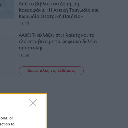
Από το βιβλίο του Δημήτρη
Κατσαφάνα: «Η Αττική Τραγωδία και
Κωμωδία Θεατρική Παιδεία»
11:12
ΑΑΔΕ: Τι αλλάζει στις λαϊκές και τα
ελαιοτριβεία με το ψηφιακό δελτίο
αποστολής
10:58
Δείτε όλες τις ειδήσεις
sonal or
ection to