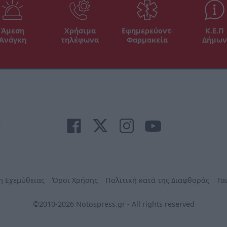
Άμεση
Χρήσιμα
Εφημερεύοντα
Κ.Ε.Π
Ανάγκη
τηλέφωνα
Φαρμακεία
Δήμων
r
η Εχεμύθειας
Όροι Χρήσης
Πολιτική κατά της Διαφθοράς
Τα
©2010-2026 Notospress.gr - All rights reserved