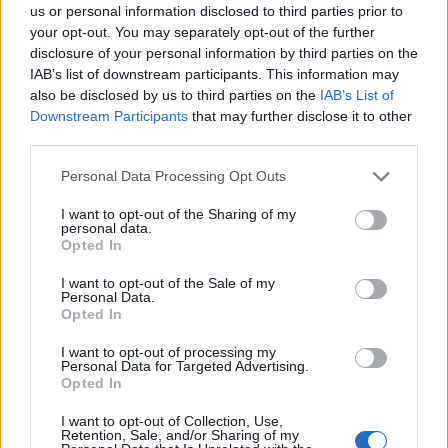
υπουργείο Υποδομών που αφορούν στην
us or personal information disclosed to third parties prior to
your opt-out. You may separately opt-out of the further
αναβάθμιση της οδικής ασφάλειας στον άξονα
disclosure of your personal information by third parties on the
Πύργος-Καλό Νερό. Ανάδοχος του έργου είναι η
IAB’s list of downstream participants. This information may
ΟΔΟΣ ΑΤΕ με ποσοστό έκπτωσης 46,53%.
also be disclosed by us to third parties on the
IAB’s List of
Downstream Participants
that may further disclose it to other
Πρόκειται για διαπεριφερειακό έργο μήκους
third parties.
54χλμ. που περιλαμβάνει εργασίες τόσο στον
Personal Data Processing Opt Outs
Νομό Ηλείας όσο και στον Νομό Μεσσηνίας και
βελτιώνει τα χαρακτηριστικά του υφιστάμενου
I want to opt-out of the Sharing of my
personal data.
τμήματος και αυξάνει το επίπεδο της οδικής
Opted In
ασφάλειας. Αναθέτουσα Αρχή είναι το
I want to opt-out of the Sale of my
υπουργείο Υποδομών και Μεταφορών.
Personal Data.
Opted In
Ακολουθήστε το
notospress.gr
στο Google News και
I want to opt-out of processing my
μάθετε πρώτοι
όλες τις ειδήσεις
Personal Data for Targeted Advertising.
Opted In
I want to opt-out of Collection, Use,
Retention, Sale, and/or Sharing of my
TAGS:
ΚΑΛΟ ΝΕΡΟ - ΤΣΑΚΩΝΑ