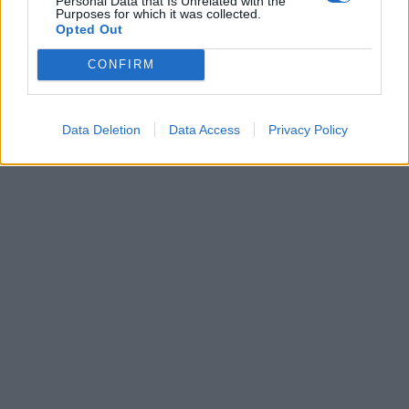
Personal Data that Is Unrelated with the
Purposes for which it was collected.
ΥΠΟΥΡΓΕΙΟ ΥΠΟΔΟΜΩΝ ΚΑΙ ΜΕΤΑΦΟΡΩΝ
Opted Out
ΚΑΡΑΜΑΝΛΗΣ ΚΩΣΤΑΣ
ΠΑΤΡΩΝ - ΠΥΡΓΟΥ
CONFIRM
Data Deletion
Data Access
Privacy Policy