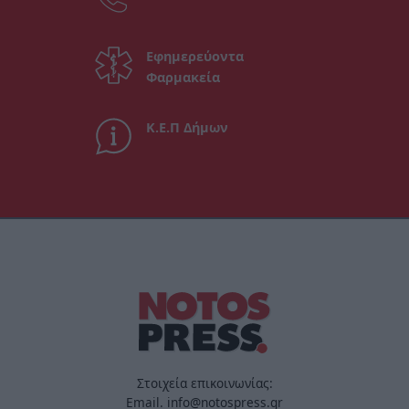
Εφημερεύοντα
Φαρμακεία
Κ.Ε.Π Δήμων
Στοιχεία επικοινωνίας:
Email. info@notospress.gr