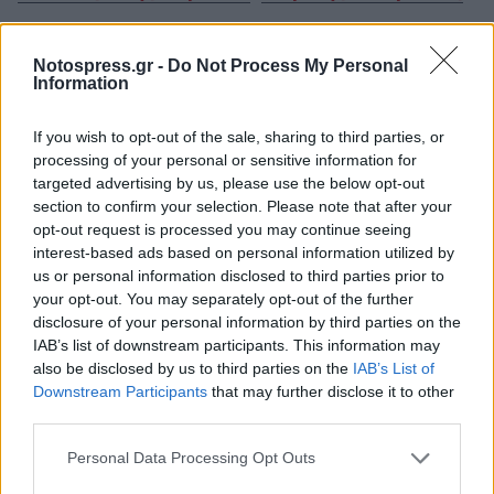
Credits
Notospress.gr -
Do Not Process My Personal
Information
Εκδηλώσεις
«30 χρόνια LEADER»,
στο πλαίσιο του
τοπικού προγράμματος LEADER/CLLD -
Πρόγραμμα
If you wish to opt-out of the sale, sharing to third parties, or
processing of your personal or sensitive information for
Αγροτικής Ανάπτυξης 2014-2020
-
Επιχειρησιακό
targeted advertising by us, please use the below opt-out
Πρόγραμμα Αλιείας και θάλασσας 2014-2020
section to confirm your selection. Please note that after your
opt-out request is processed you may continue seeing
interest-based ads based on personal information utilized by
us or personal information disclosed to third parties prior to
your opt-out. You may separately opt-out of the further
disclosure of your personal information by third parties on the
IAB’s list of downstream participants. This information may
also be disclosed by us to third parties on the
IAB’s List of
Downstream Participants
that may further disclose it to other
third parties.
Personal Data Processing Opt Outs