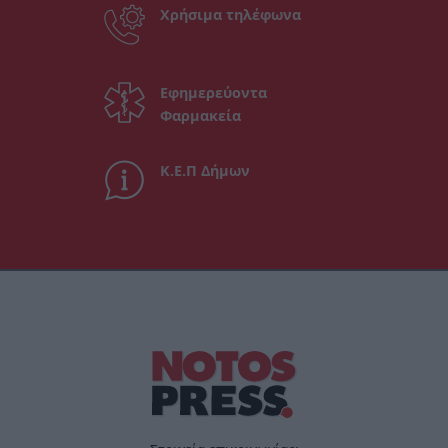
Χρήσιμα τηλέφωνα
Εφημερεύοντα
Φαρμακεία
Κ.Ε.Π Δήμων