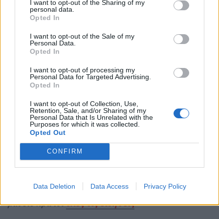
I want to opt-out of the Sharing of my
personal data.
Opted In
I want to opt-out of the Sale of my
Personal Data.
Opted In
I want to opt-out of processing my
Personal Data for Targeted Advertising.
Opted In
I want to opt-out of Collection, Use,
Retention, Sale, and/or Sharing of my
Personal Data that Is Unrelated with the
Purposes for which it was collected.
Opted Out
CONFIRM
Data Deletion
Data Access
Privacy Policy
Ακολουθήστε το
notospress.gr
στο Google News και
μάθετε πρώτοι
όλες τις ειδήσεις