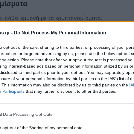
μίσματα
ει πάθει εμμονή με τα κρυπτονομίσματα.
μίσματα όπως
το Βitcoin, το Monero, το
s.gr -
Do Not Process My Personal Information
ι το Dogecoin
βρίσκονται παντού στο
Η αλματώδης άνοδος της αξίας τους υπόσχεται
to opt-out of the sale, sharing to third parties, or processing of your per
 για τους επενδυτές (πριν οι τιμές των
formation for targeted advertising by us, please use the below opt-out s
πέσουν, δηλαδή). Και οι «περιουσίες» που
r selection. Please note that after your opt-out request is processed y
eing interest-based ads based on personal information utilized by us or
δημιουργηθούν από την εξόρυξη εικονικού
disclosed to third parties prior to your opt-out. You may separately opt-
μίζουν τον πυρετό του χρυσού πίσω στο
losure of your personal information by third parties on the IAB’s list of
ς κάνουν να πιστέψετε πολλοί, μεταξύ των
. This information may also be disclosed by us to third parties on the
IA
Participants
that may further disclose it to other third parties.
ώνων», λέει ο Phil Muncaster από την ομάδα
λειας
ESET
.
ήμερα για τα κρυπτονομίσματα, είναι πολύ
l Data Processing Opt Outs
 πέσετε θύματα απάτης. Αυτή είναι η νέα
o opt-out of the Sharing of my personal data.
κόσμος όπου οι κακόβουλοι εγκληματίες