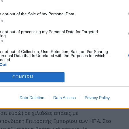
In
ια την πρόληψη της απάτης ισχύουν και εδώ.
ει να τα εξετάζετε και να τα ελέγχετε
o opt-out of the Sale of my Personal Data.
In
ας για τον «θόρυβο» που δημιουργεί η
τητες να παραμείνετε ασφαλείς, λέει ο Phil
to opt-out of processing my Personal Data for Targeted
ing.
In
άνονται;
o opt-out of Collection, Use, Retention, Sale, and/or Sharing
ersonal Data that Is Unrelated with the Purposes for which it
lected.
ότητα και τις δημοφιλείς τάσεις για να
Out
άρχει κάτι πιο επίκαιρο από τα
CONFIRM
 οι αναρτήσεις στα μέσα κοινωνικής
 δημιουργούν έναν κύκλο ανατροφοδότησης
ρία γύρω από τα εικονικά νομίσματα. Το
Data Deletion
Data Access
Privacy Policy
μέχρι τον Μάιο του 2021, οι Αμερικανοί
κατ. ευρώ) σε χιλιάδες απάτες με
πονδιακή Επιτροπής Εμπορίου των ΗΠΑ. Στο