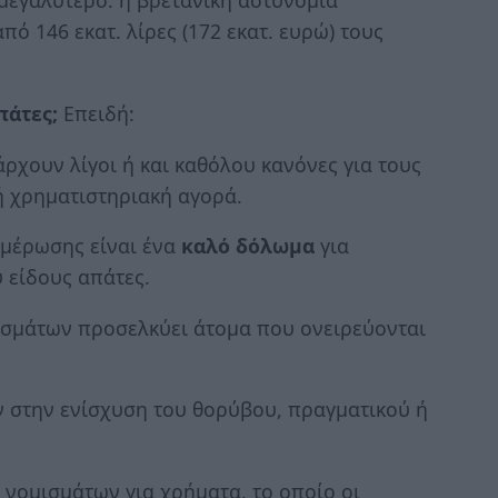
 μεγαλύτερο: η βρετανική αστυνομία
πό 146 εκατ. λίρες (172 εκατ. ευρώ) τους
πάτες;
Επειδή:
ρχουν λίγοι ή και καθόλου κανόνες για τους
ή χρηματιστηριακή αγορά.
ημέρωσης είναι ένα
καλό δόλωμα
για
υ είδους απάτες.
ισμάτων προσελκύει άτομα που ονειρεύονται
ν στην ενίσχυση του θορύβου, πραγματικού ή
ς νομισμάτων για χρήματα, το οποίο οι