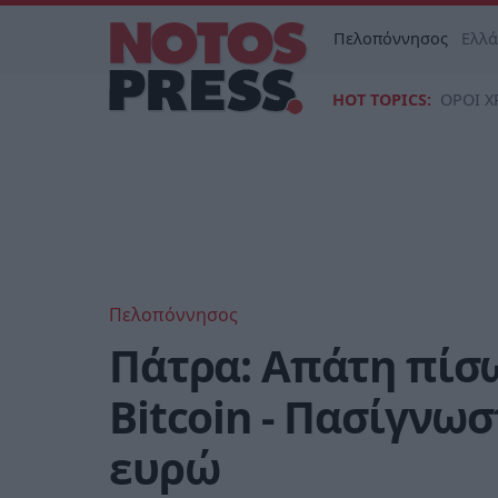
Πελοπόννησος
Ελλ
HOT TOPICS:
ΟΡΟΙ Χ
Πελοπόννησος
Πάτρα: Απάτη πίσ
Bitcoin - Πασίγνωσ
ευρώ