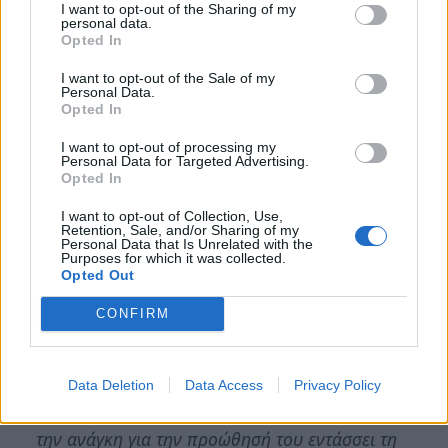
KALAMATA και την στηρίζουμε
I want to opt-out of the Sharing of my
personal data.
πιστεύοντας ότι για την ονομασία
Opted In
KALAMATA OLIVES αγωνίστηκαν όλοι οι
I want to opt-out of the Sale of my
Personal Data.
νομοί της Ελλάδας
που την κατέστησαν
Opted In
παγκόσμιο brand, άρα είναι εθνική υπόθεση
I want to opt-out of processing my
και αφορά όλους τους Έλληνες που παράγουν
Personal Data for Targeted Advertising.
την ελιά ποικιλίας καλαμών.
Opted In
Προχωρήσαμε τη δράση για την προβολή των
I want to opt-out of Collection, Use,
Retention, Sale, and/or Sharing of my
φαινολών του λακωνικού ελαιολάδου
με
Personal Data that Is Unrelated with the
Purposes for which it was collected.
την κατάθεση φακέλου στο
Εθνικό Σύστημα
Opted Out
Διαπίστευσης
για τη διαπίστευση του
CONFIRM
Επιμελητηρίου μας ως φορέα χορήγησης
σήματος φαινολών ελαιολάδου. Η Διοίκηση
εκτιμώντας την εξαιρετική ποιότητα του
Data Deletion
Data Access
Privacy Policy
λακωνικού έξτρα παρθένου ελαιόλαδου και
την ανάγκη για την προώθησή του εντάσσει τη