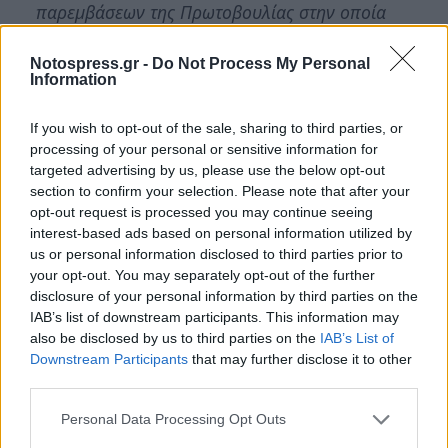
παρεμβάσεων της Πρωτοβουλίας στην οποία
συμμετέχουμε μαζί με άλλους φορείς, έχει
Notospress.gr -
Do Not Process My Personal
μεταφερθεί η απόφαση για το τέλος του 2024
Information
και πιστεύουμε θα διαφοροποιηθεί σύμφωνα
με τις επισημάνσεις μας. Επίσης,
If you wish to opt-out of the sale, sharing to third parties, or
πραγματοποιήσαμε σύσκεψη το 2022 με τους
processing of your personal or sensitive information for
targeted advertising by us, please use the below opt-out
ελαιουργούς του νομού για τα προβλήματα
section to confirm your selection. Please note that after your
που αντιμετωπίζουν τα ελαιοτριβεία και
opt-out request is processed you may continue seeing
συσκέψεις για την εύρεση λύσης στην
interest-based ads based on personal information utilized by
us or personal information disclosed to third parties prior to
προώθηση της ελιάς ποικιλίας καλαμών και
your opt-out. You may separately opt-out of the further
αντιμετώπισής της ως εθνικό προϊόν.
Το
disclosure of your personal information by third parties on the
Επιμελητήριό μας έπαιξε πρωταγωνιστικό
IAB’s list of downstream participants. This information may
also be disclosed by us to third parties on the
IAB’s List of
ρόλο στη λήψη απόφασης του Υπουργού
Downstream Participants
that may further disclose it to other
Ανάπτυξης και Τροφίμων κ. Γεωργαντά για
third parties.
την ένταξη στον εθνικό κατάλογο της
Personal Data Processing Opt Outs
ποικιλίας ΚΑΛΑΜΩΝ ως συνώνυμο της